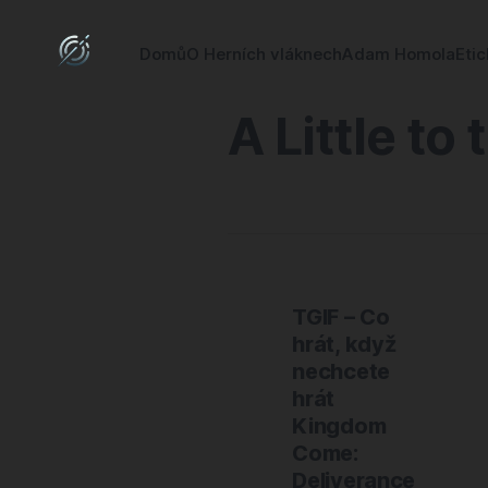
Domů
O Herních vláknech
Adam Homola
Eti
A Little to 
TGIF – Co
hrát, když
nechcete
hrát
Kingdom
Come:
Deliverance