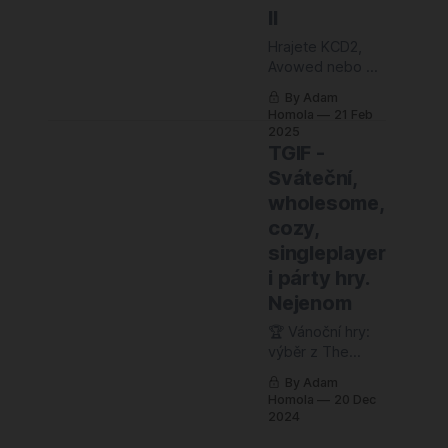
II
Hrajete KCD2,
Avowed nebo se
topíte v nějaké
By Adam
jiné velké, hutné
Homola
21 Feb
hře? Tak si dejte
2025
pauzu. Palette
TGIF -
cleanser, něco
Sváteční,
na pročistění
wholesome,
herních
cozy,
chuťových
pohárků, než
singleplayer
zase za chvíli
i párty hry.
skočíte třeba po
Nejenom
Assassínovi
nebo něčem
🏆 Vánoční hry:
jiném, co vám
výběr z The
sežere desítky
Game Awards Že
By Adam
hodin. Ale jen
proběhla
Homola
20 Dec
abychom si
každoroční
2024
rozuměli – KCD2
špatně
byste hrát měli,