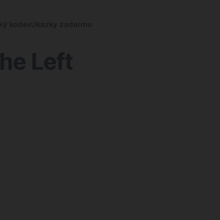
cký kodex
Ukázky zadarmo
the Left