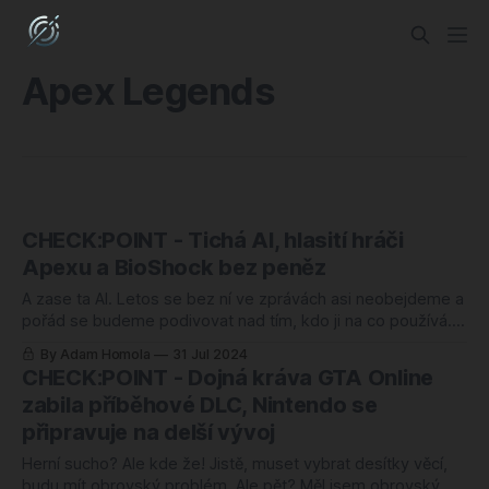
Apex Legends
CHECK:POINT - Tichá AI, hlasití hráči
Apexu a BioShock bez peněz
A zase ta AI. Letos se bez ní ve zprávách asi neobejdeme a
pořád se budeme podivovat nad tím, kdo ji na co používá. A
já se těším, až tahle fáze bude dávno za námi a využívání AI
By Adam Homola
31 Jul 2024
bude naprosto a zcela nezajímavá, nudná věc. Třeba tak
CHECK:POINT - Dojná kráva GTA Online
nudná, jako využívání
zabila příběhové DLC, Nintendo se
připravuje na delší vývoj
Herní sucho? Ale kde že! Jistě, muset vybrat desítky věcí,
budu mít obrovský problém. Ale pět? Měl jsem obrovský