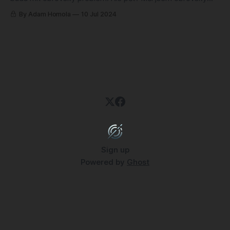
problém vybrat to nejzajímavější! Jinak už můžu de facto
By Adam Homola
10 Jul 2024
„oznámit“ jednu novinku – na Herních vláknech se už velice
brzy objeví vůbec první regulérní článek, který nebude
součástí newsletteru. Ano, Herní vlákna
Sign up
Powered by
Ghost