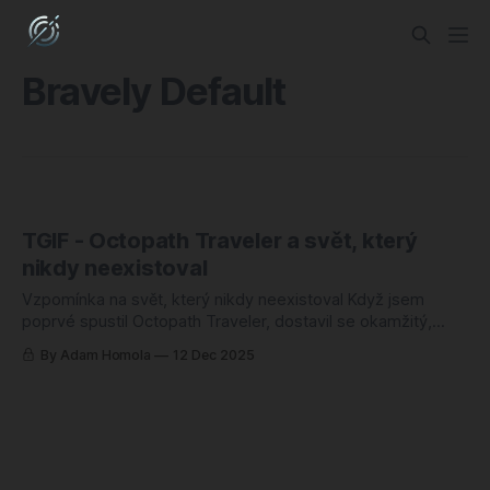
Bravely Default
TGIF - Octopath Traveler a svět, který
nikdy neexistoval
Vzpomínka na svět, který nikdy neexistoval Když jsem
poprvé spustil Octopath Traveler, dostavil se okamžitý,
téměř hmatatelný pocit návratu domů. Prvních pár minut
By Adam Homola
12 Dec 2025
jsem strávil v blaženém oparu, přesvědčený, že přesně
takhle jsem se tehdy cítil u Final Fantasy VI nebo Chrono
Trigger v devadesátkách. Byla to čistá, destilovaná
nostalgie.