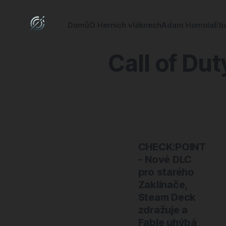
Domů
O Herních vláknech
Adam Homola
Eti
Call of Dut
CHECK:POINT
- Nové DLC
pro starého
Zaklínače,
Steam Deck
zdražuje a
Fable uhýbá