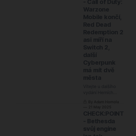
- Call of Duty:
zněl: „Konec jedné
Warzone
éry“. Doba, kdy se
třeba i zdálo, že
Mobile končí,
Microsoft je
Red Dead
spasitelem s
Redemption 2
nekonečnou
asi míří na
studnicí peněz a
nejlepší nabídkou v
Switch 2,
herním světě, je
další
definitivně pryč.
Cyberpunk
Párty skončila a
má mít dvě
korporátní realita
nám právě
města
předložila účet.
Vítejte u dalšího
Game
vydání Herních
vláken! Tento
By Adam Homola
týden se ponoříme
21 May 2025
do zákulisí herního
CHECK:POINT
světa, kde to opět
- Bethesda
vře. Řeší se
svůj engine
nepříjemné
obvinění z