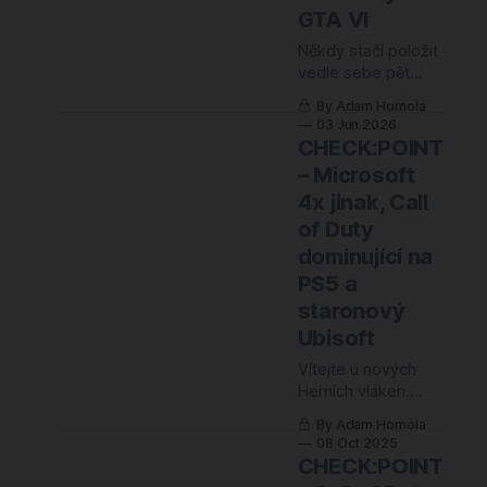
GTA VI
Někdy stačí položit
vedle sebe pět
zpráv z jednoho
By Adam Homola
týdne a najednou
03 Jun 2026
se vám zaostří celý
CHECK:POINT
obrázek týdne,
– Microsoft
měsíce a možná i
4x jinak, Call
roku. Přesně to se
mi stalo tentokrát.
of Duty
CD Projekt
dominující na
oprašuje jedenáct
PS5 a
let starého Geralta
staronový
místo aby spěchal
s něčím novým.
Ubisoft
Xbox couvá s Fable
Vítejte u nových
o další rok, aby
Herních vláken.
Kdyby mělo mít
By Adam Homola
tohle vydání
08 Oct 2025
podtitul,
CHECK:POINT
pravděpodobně by