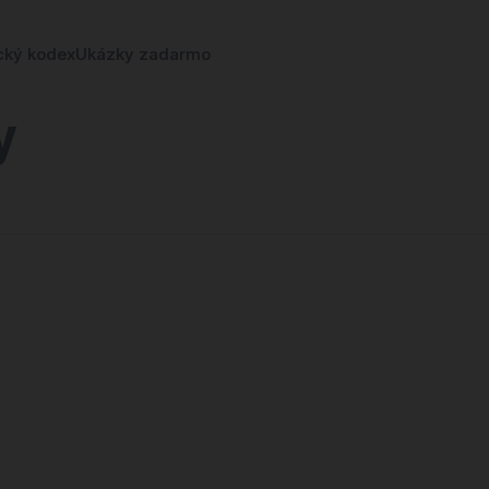
cký kodex
Ukázky zadarmo
y