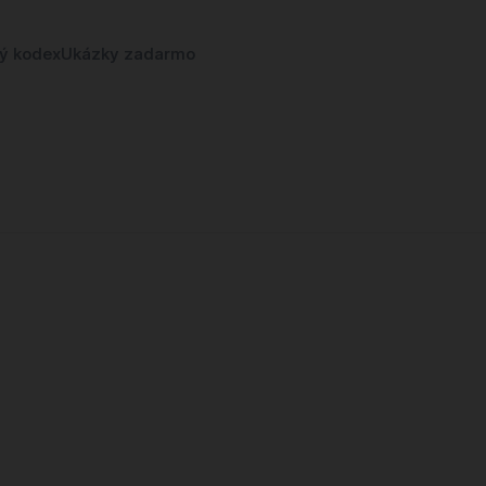
ký kodex
Ukázky zadarmo