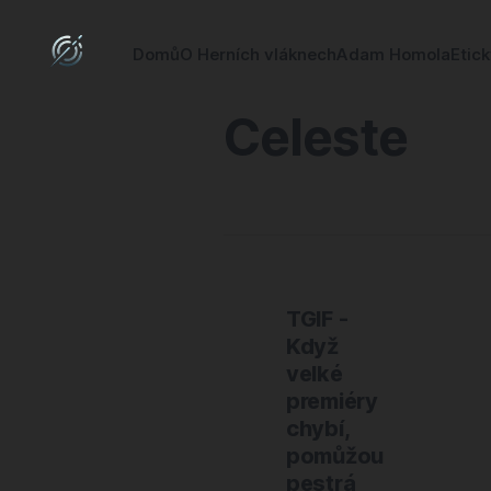
Domů
O Herních vláknech
Adam Homola
Etic
Celeste
TGIF -
Když
velké
premiéry
chybí,
pomůžou
pestrá