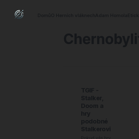
Domů
O Herních vláknech
Adam Homola
Etic
Chernobyli
TGIF -
Stalker,
Doom a
hry
podobné
Stalkerovi
Pokud vás hry