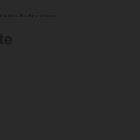
ký kodex
Ukázky zadarmo
te