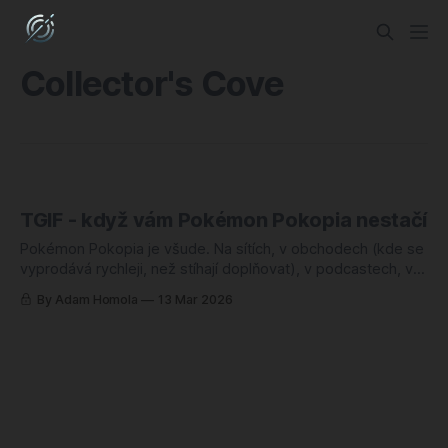
Collector's Cove
TGIF - když vám Pokémon Pokopia nestačí
Pokémon Pokopia je všude. Na sítích, v obchodech (kde se
vyprodává rychleji, než stíhají doplňovat), v podcastech, v
komentářích pod každým druhým herním článkem. A já to
By Adam Homola
13 Mar 2026
naprosto chápu, protože ta hra dělá něco, co se v Pokémon
sérii dlouho nepovedlo: nutí vás zpomalit, rozhlédnout se a
prostě si ten