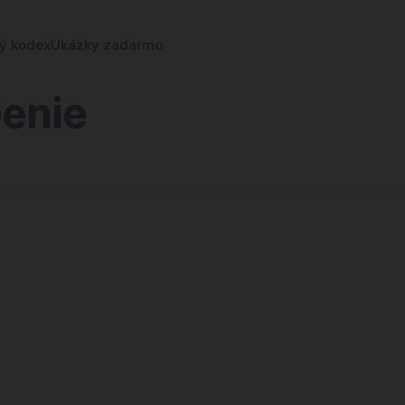
ký kodex
Ukázky zadarmo
enie