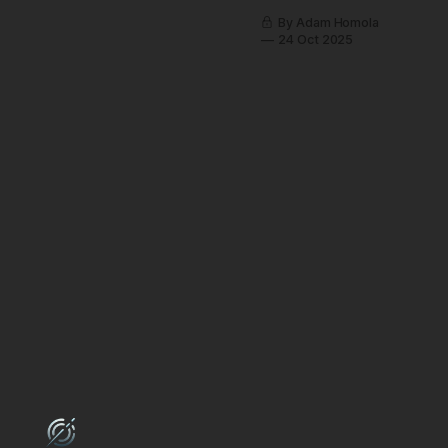
titulkem) Keeper,
By Adam Homola
nová snová
24 Oct 2025
adventura od
mistrů
dvouáčkových
podivností z Double
Fine. Jak je u studia
zvykem, nejde o
blockbuster pro
masy, ale o vysoce
autorský, umělecký
počin. Surrealistická
pouť probuzeného
majáku a jeho
ptačího společníka,
která vypráví
dojemný příběh
beze slov, si od