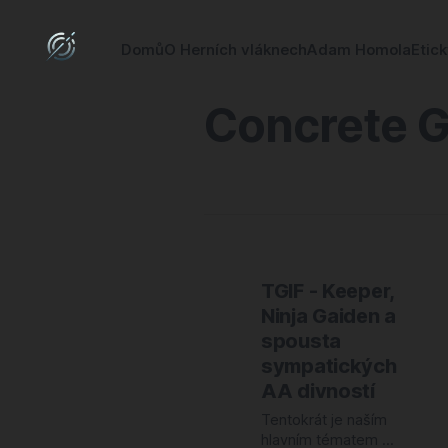
Domů
O Herních vláknech
Adam Homola
Etic
Concrete G
TGIF - Keeper,
Ninja Gaiden a
spousta
sympatických
AA divností
Tentokrát je naším
hlavním tématem (a