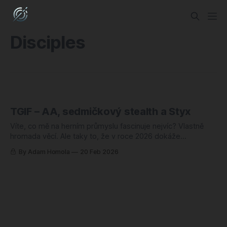
Disciples
TGIF – AA, sedmičkový stealth a Styx
Víte, co mě na herním průmyslu fascinuje nejvíc? Vlastně
hromada věcí. Ale taky to, že v roce 2026 dokáže
francouzské AA studio vydat třetí díl série o malém zeleném
By Adam Homola
20 Feb 2026
goblinovi – a svět si toho všimne. Styx: Blades of Greed
vyšel tento týden a já vám dnes neřeknu jen to, jestli