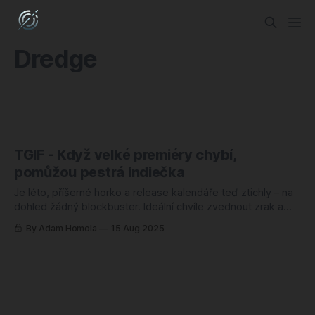
Dredge
TGIF - Když velké premiéry chybí,
pomůžou pestrá indiečka
Je léto, příšerné horko a release kalendáře teď ztichly – na
dohled žádný blockbuster. Ideální chvíle zvednout zrak a
připomenout si, jak moc umí menší tituly překvapit
By Adam Homola
15 Aug 2025
nápadem, atmosférou a čistým designem. Indie scéna
funguje jako degustační menu: menší porce, intenzivní chuť.
Připravil jsem pestrou směs špičkových kousků
postavených na jednom