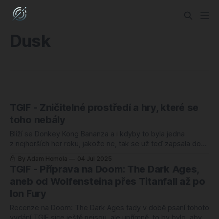
Dusk
TGIF - Zničitelné prostředí a hry, které se
toho nebály
Blíží se Donkey Kong Bananza a i kdyby to byla jedna
z nejhorších her roku, jakože ne, tak se už teď zapsala do
herních análů – nabídne totiž do obří míry zničitelné
By Adam Homola
04 Jul 2025
prostředí. Tedy věc, kterou skoro žádná jiná hra nedělá. A
TGIF - Příprava na Doom: The Dark Ages,
když už, tak není zas tak dobrá. Protože kousky
aneb od Wolfensteina přes Titanfall až po
Ion Fury
Recenze na Doom: The Dark Ages tady v době psaní tohoto
vydání TGIF sice ještě nejsou, ale upřímně, to by bylo, aby