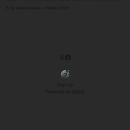
to dopadlo špatně. id se to nejspíš zase povede a připraví
By Adam Homola
09 May 2025
další adrenalinovou jízdu plnou démonů, krve a ikonických
zbraní. Ale i kdyby náhodou ne, nebo pokud prostě
Sign up
Powered by
Ghost