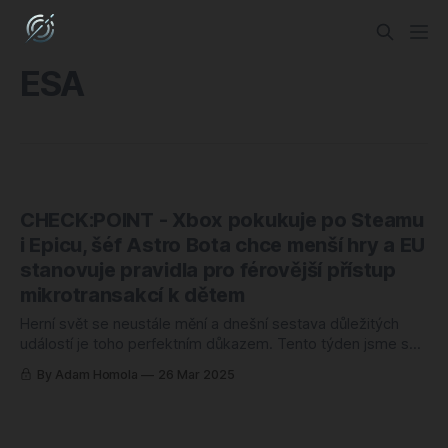
ESA
CHECK:POINT - Xbox pokukuje po Steamu
i Epicu, šéf Astro Bota chce menší hry a EU
stanovuje pravidla pro férovější přístup
mikrotransakcí k dětem
Herní svět se neustále mění a dnešní sestava důležitých
událostí je toho perfektním důkazem. Tento týden jsme se
zaměřili na několik výrazných témat v čele s rostoucím
By Adam Homola
26 Mar 2025
důrazem na přístupnost ve hrách, který je nepřehlédnutelný.
Bohužel někdy i ve špatném slova smyslu. Nová iniciativa
ESA je dalším krokem, ale jak