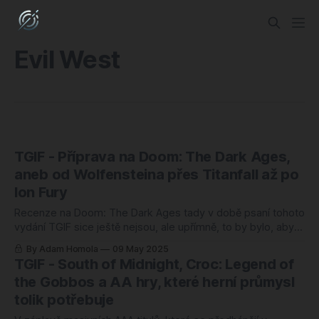
Evil West
TGIF - Příprava na Doom: The Dark Ages,
aneb od Wolfensteina přes Titanfall až po
Ion Fury
Recenze na Doom: The Dark Ages tady v době psaní tohoto
vydání TGIF sice ještě nejsou, ale upřímně, to by bylo, aby
to dopadlo špatně. id se to nejspíš zase povede a připraví
By Adam Homola
09 May 2025
další adrenalinovou jízdu plnou démonů, krve a ikonických
TGIF - South of Midnight, Croc: Legend of
zbraní. Ale i kdyby náhodou ne, nebo pokud prostě
the Gobbos a AA hry, které herní průmysl
tolik potřebuje