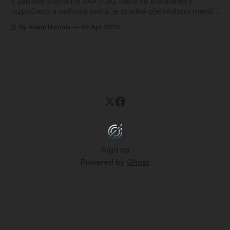
V záplavě masivních AAA titulů, které se předhánějí v
rozpočtech a velikosti světů, je snadné přehlédnout menší,
ale často o to zajímavější projekty. Právě těmto „AA“ hrám,
By Adam Homola
04 Apr 2025
které balancují na hraně velkých ambicí a omezenějších
zdrojů, věnujeme tentokrát větší pozornost. Jsou totiž
důkazem, že skvělý zážitek nemusí nutně stát stovky
Sign up
Powered by
Ghost