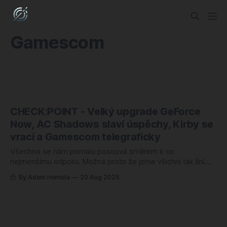
Gamescom
CHECK:POINT - Velký upgrade GeForce
Now, AC Shadows slaví úspěchy, Kirby se
vrací a Gamescom telegraficky
Všechno se nám pomalu posouvá směrem k co
nejmenšímu odporu. Možná proto že jsme všichni tak líní.
Nebo efektivní? Nvidia posouvá GeForce Now: RTX 5080
By Adam Homola
20 Aug 2025
pro Ultimate, zpátky Install-to-Play a další vylepšení obrazu
mění „kouknu na trailer“ na „rovnou si to zahraju“. V praxi
kratší cesta od zájmu