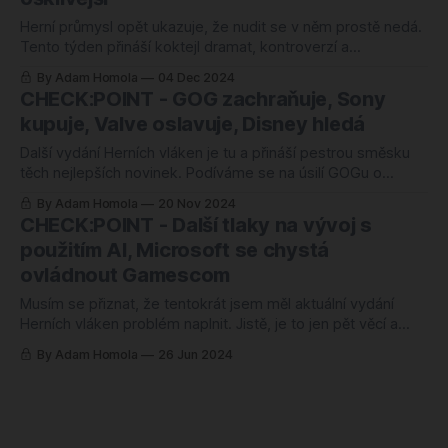
Herní průmysl opět ukazuje, že nudit se v něm prostě nedá.
Tento týden přináší koktejl dramat, kontroverzí a
technologických oříšků, které mohou otřást i těmi
By Adam Homola
04 Dec 2024
nejpevnějšími základy. Kolektivní žaloba na Valve přímo cílí
CHECK:POINT - GOG zachraňuje, Sony
na jejich cenovou politiku, zatímco Blizzard si to znovu
kupuje, Valve oslavuje, Disney hledá
odskáče za rozhodnutí stáhnout první dva Warcrafty z
Další vydání Herních vláken je tu a přináší pestrou směsku
těch nejlepších novinek. Podíváme se na úsilí GOGu o
záchranu herních klasik, nostalgický návrat prvních
By Adam Homola
20 Nov 2024
Warcraftů v remasterované podobě nebo na spekulace o
CHECK:POINT - Další tlaky na vývoj s
novém CEO Disneyho. A to není vše – připomeneme si i
použitím AI, Microsoft se chystá
ikonické momenty z Half-Life 2, který
ovládnout Gamescom
Musím se přiznat, že tentokrát jsem měl aktuální vydání
Herních vláken problém naplnit. Jistě, je to jen pět věcí a
reálně se toho staly minimálně stovky. Jenže co dělat, když
By Adam Homola
26 Jun 2024
je to skoro všechno leda tak na pokrčení rameny? Inu,
hledat dál, protože kdo hledá, ten najde! A já pro