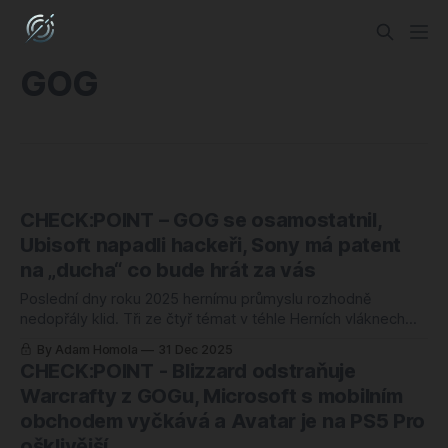
GOG
CHECK:POINT – GOG se osamostatnil,
Ubisoft napadli hackeři, Sony má patent
na „ducha“ co bude hrát za vás
Poslední dny roku 2025 hernímu průmyslu rozhodně
nedopřály klid. Tři ze čtyř témat v téhle Herních vláknech
mají jedno společné – peníze. Spousta peněz. A ještě víc
By Adam Homola
31 Dec 2025
otázek, co s nimi bude dál. GOG odchází z náruče CD
CHECK:POINT - Blizzard odstraňuje
Projektu za 25 milionů dolarů. EA míří do rukou saúdského
Warcrafty z GOGu, Microsoft s mobilním
fondu za 55
obchodem vyčkává a Avatar je na PS5 Pro
ošklivější