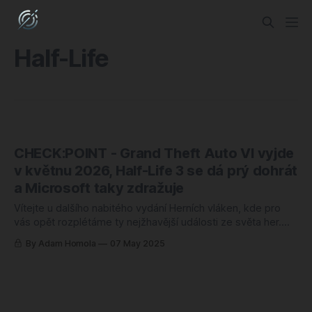
Half-Life
CHECK:POINT - Grand Theft Auto VI vyjde
v květnu 2026, Half-Life 3 se dá prý dohrát
a Microsoft taky zdražuje
Vítejte u dalšího nabitého vydání Herních vláken, kde pro
vás opět rozplétáme ty nejžhavější události ze světa her.
Tentokrát se podíváme na zoubek zprávě, která otřásla
By Adam Homola
07 May 2025
herním kalendářem – Rockstar totiž u GTA VI znovu posunul
datum vydání, tentokrát na květen 2026. Znamená to úlevu
pro konkurenci, nebo jen další kolo