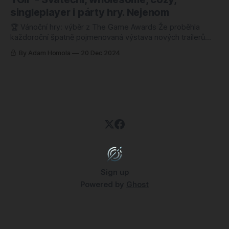
miliony hráčů. Ale kde se vlastně tenhle fenomén vzal? Kdy
singleplayer i párty hry. Nejenom
se lidem poprvé rozsvítilo a řekli si: „Hele, co kdybysme to
🏆 Vánoční hry: výběr z The Game Awards Že proběhla
každoroční špatně pojmenovaná výstava nových trailerů
The Game Awards jste asi zaznamenali. Co byste si z nich
By Adam Homola
20 Dec 2024
měli zahrát? Inu, nejen vítěze, ale ideálně úplně všechno,
protože všichni nominovaní jsou super. Kdybych měl vybrat
ale pouze hrstku, tak za mě by
Sign up
Powered by
Ghost