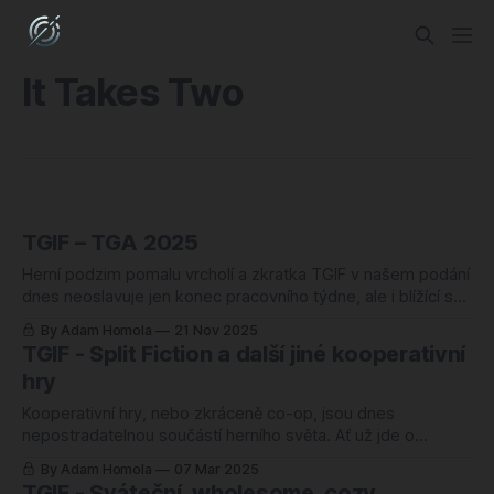
It Takes Two
TGIF – TGA 2025
Herní podzim pomalu vrcholí a zkratka TGIF v našem podání
dnes neoslavuje jen konec pracovního týdne, ale i blížící se i
nejspíš poslední velká herní událost roku: The Game
By Adam Homola
21 Nov 2025
Awards (TGA). Zatímco herní svět s napětím zadržuje dech
TGIF - Split Fiction a další jiné kooperativní
před smrští světových premiér a trailerů, já jsem se rozhodl
hry
nečekat a
Kooperativní hry, nebo zkráceně co-op, jsou dnes
nepostradatelnou součástí herního světa. Ať už jde o
náročnější, ale oblíbený gaučový multiplayer, online raidy
By Adam Homola
07 Mar 2025
nebo asymetrické experimenty, sdílená hratelnost přitahuje
TGIF - Sváteční, wholesome, cozy,