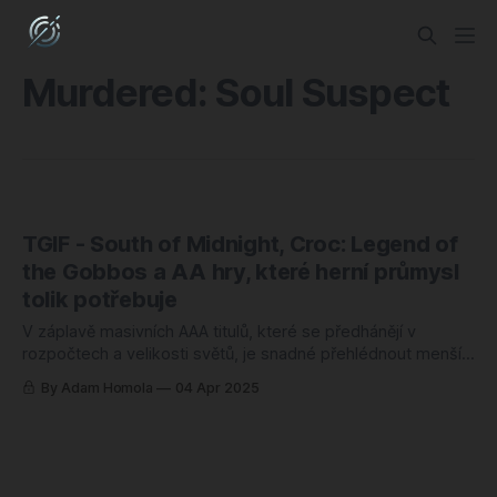
Murdered: Soul Suspect
TGIF - South of Midnight, Croc: Legend of
the Gobbos a AA hry, které herní průmysl
tolik potřebuje
V záplavě masivních AAA titulů, které se předhánějí v
rozpočtech a velikosti světů, je snadné přehlédnout menší,
ale často o to zajímavější projekty. Právě těmto „AA“ hrám,
By Adam Homola
04 Apr 2025
které balancují na hraně velkých ambicí a omezenějších
zdrojů, věnujeme tentokrát větší pozornost. Jsou totiž
důkazem, že skvělý zážitek nemusí nutně stát stovky