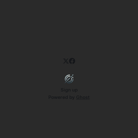
milionů si říkají „hele, teď do toho radši nepůjdeme"? No,
vypadá to, že tradice pomalu
Sign up
Powered by
Ghost