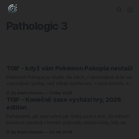
Pathologic 3
TGIF - když vám Pokémon Pokopia nestačí
Pokémon Pokopia je všude. Na sítích, v obchodech (kde se
vyprodává rychleji, než stíhají doplňovat), v podcastech, v
komentářích pod každým druhým herním článkem. A já to
By Adam Homola
13 Mar 2026
naprosto chápu, protože ta hra dělá něco, co se v Pokémon
TGIF – Konečně zase vychází hry, 2026
sérii dlouho nepovedlo: nutí vás zpomalit, rozhlédnout se a
edition
prostě si ten
Pamatujete, jak jsem před pár týdny psal o tom, že během
prosince nastává v herním průmyslu období klidu, kdy se
všichni vzpamatovávají z předvánočního shánění
By Adam Homola
23 Jan 2026
milionových prodejů a zbylé studia s rozpočtem pod sto