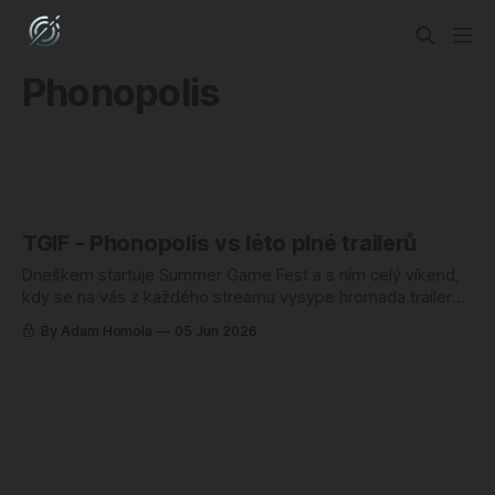
Phonopolis
TGIF - Phonopolis vs léto plné trailerů
Dneškem startuje Summer Game Fest a s ním celý víkend,
kdy se na vás z každého streamu vysype hromada trailerů
na hry, co vyjdou někdy v roce 2027, možná 2028, a možná
By Adam Homola
05 Jun 2026
taky vůbec. Showcase umí být zábava, to nepopírám.
Jenže když se podívám, co tenhle týden reálně vyšlo,
virtuální