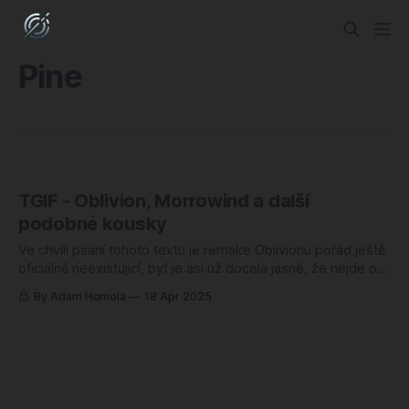
Pine
TGIF - Oblivion, Morrowind a další
podobné kousky
Ve chvíli psaní tohoto textu je remake Oblivionu pořád ještě
oficiálně neexistující, byť je asi už docela jasné, že nejde o
plané spekulace a že to nejspíš opravdu bude. Prý každým
By Adam Homola
18 Apr 2025
dnem. Já bych za sebe bral raději remake Morrowindu, to je
můj nejoblíbenější TES, a tak dnes udělám trochu