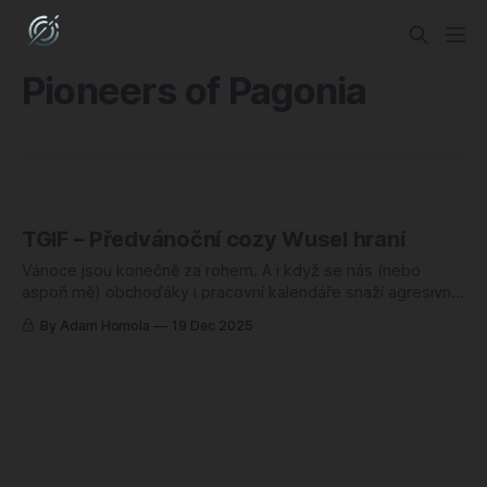
Pioneers of Pagonia
TGIF – Předvánoční cozy Wusel hraní
Vánoce jsou konečně za rohem. A i když se nás (nebo
aspoň mě) obchoďáky i pracovní kalendáře snaží agresivně
přesvědčit o opaku, tohle období by mělo být hlavně o klidu
By Adam Homola
19 Dec 2025
a eskapismu. Co si budem povídat, málokterý žánr dokáže
navodit takovou vnitřní harmonii jako poctivá budovatelská
strategie. V dnešním TGIF