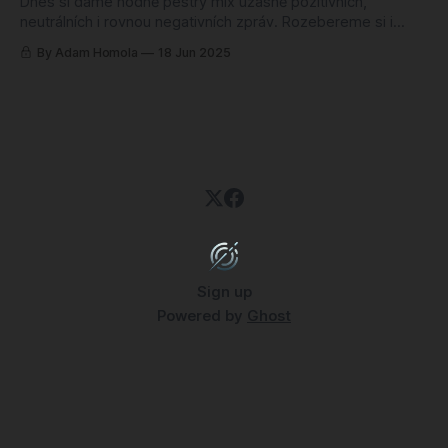
Dnes si dáme hodně pestrý mix úžasně pozitivních,
neutrálních i rovnou negativních zpráv. Rozebereme si i
finanční vývoj, který se dotkne asi většiny konzolových
By Adam Homola
18 Jun 2025
hráčů – probíhající diskuze totiž naznačují možné zdražení
Game Passu a PlayStation Plus. Dotkneme se rovněž
důležité dohody mezi SAG-AFTRA a herním průmyslem,
která ukončila roční
Sign up
Powered by
Ghost