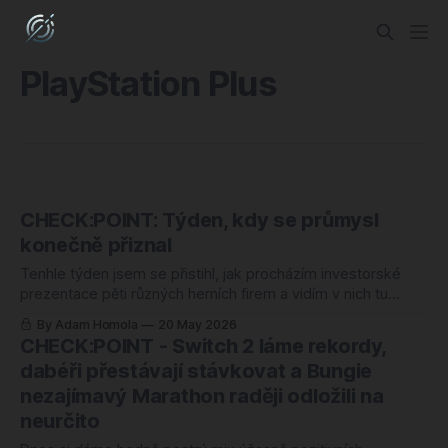
PlayStation Plus
CHECK:POINT: Týden, kdy se průmysl
konečně přiznal
Tenhle týden jsem se přistihl, jak procházím investorské
prezentace pěti různých herních firem a vidím v nich tu
stejnou větu. Ne doslova, samozřejmě, ale v podstatě: tohle
By Adam Homola
20 May 2026
nevyšlo. Někdy přiznané, někdy odhalené pomocí čísel,
CHECK:POINT - Switch 2 láme rekordy,
někdy zaobalené do firemních eufemismů typu „review of
dabéři přestávají stávkovat a Bungie
the GaaS strategy" nebo „ongoing market conditions&
nezajímavý Marathon raději odložili na
neurčito