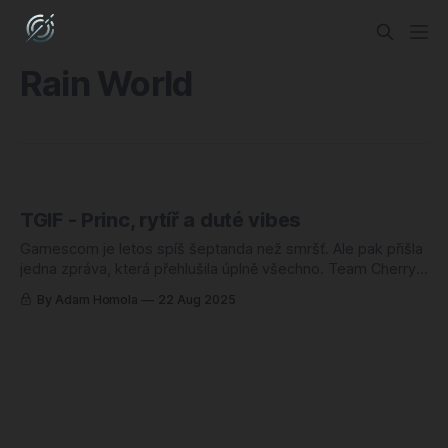
Rain World
TGIF - Princ, rytíř a duté vibes
Gamescom je letos spíš šeptanda než smršť. Ale pak přišla
jedna zpráva, která přehlušila úplně všechno. Team Cherry
konečně přestali mlžit a oznámili datum vydání Hollow
By Adam Homola
22 Aug 2025
Knight: Silksong. Hornet přistane už 4. září 2025. Čekání je u
konce, výmluvy skončily, kalendáře mají jasno a první dojmy
přímo z Gamescomu vypadají