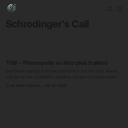
Schrodinger's Call
TGIF - Phonopolis vs léto plné trailerů
Dneškem startuje Summer Game Fest a s ním celý víkend,
kdy se na vás z každého streamu vysype hromada trailerů
na hry, co vyjdou někdy v roce 2027, možná 2028, a možná
By Adam Homola
05 Jun 2026
taky vůbec. Showcase umí být zábava, to nepopírám.
Jenže když se podívám, co tenhle týden reálně vyšlo,
virtuální