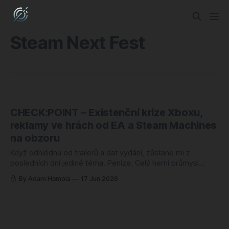
Steam Next Fest
CHECK:POINT – Existenční krize Xboxu,
reklamy ve hrách od EA a Steam Machines
na obzoru
Když odhlédnu od trailerů a dat vydání, zůstane mi z
posledních dní jediné téma. Peníze. Celý herní průmysl
tenhle týden počítá, škrtá a hledá, kde z nás dostat víc. Já
By Adam Homola
17 Jun 2026
vím, už zase. Furt. Microsoft zavírá studia, na která jsme si
zvykli, a nahlas připouští, že by se Xboxu klidně