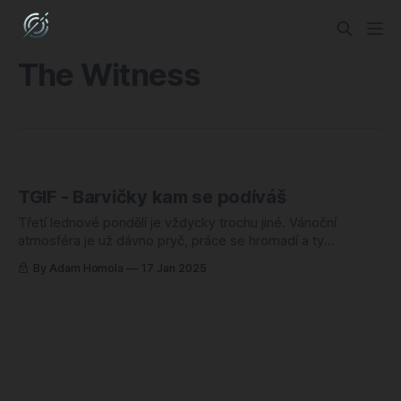
The Witness
TGIF - Barvičky kam se podíváš
Třetí lednové pondělí je vždycky trochu jiné. Vánoční
atmosféra je už dávno pryč, práce se hromadí a ty
novoroční předsevzetí už zdaleka nevypadají tak reálně,
By Adam Homola
17 Jan 2025
jako před dvěma týdny. Chápu to - krátké dny a studené
počasí taky zrovna nepomáhají. Místo toho, abych ale
nechal Blue Monday žít podle své pověsti,