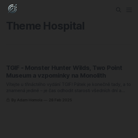
Theme Hospital
TGIF - Monster Hunter Wilds, Two Point
Museum a vzpomínky na Monolith
Vítejte u třináctého vydání TGIF! Pátek je konečně tady, a to
znamená jediné – je čas odhodit starosti všedních dní a
vrhnout se na hry. A co by mohlo být lepším startem
By Adam Homola
28 Feb 2025
víkendu než pravidelná dávka recenzí, tipů a nostalgického
vzpomínání? Připravil jsem si pro vás hutný koktejl, který
uspokojí jak