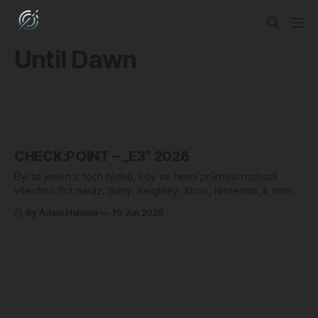
Until Dawn
CHECK:POINT – „E3“ 2026
Byl to jeden z těch týdnů, kdy se herní průmysl rozhodl
všechno říct naráz. Sony, Keighley, Xbox, Nintendo, k tomu
hromada menších show po stranách. Spousta trailerů, pár
By Adam Homola
10 Jun 2026
opravdových překvapení a celkem jasný obrázek o tom,
kde ten byznys právě stojí. A stojí bezpečně, ale s
výjimkami. Většina toho, co