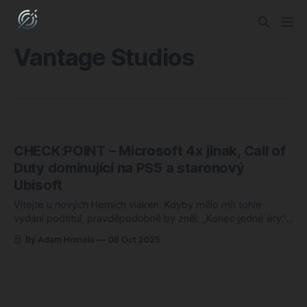
Vantage Studios
CHECK:POINT – Microsoft 4x jinak, Call of
Duty dominující na PS5 a staronový
Ubisoft
Vítejte u nových Herních vláken. Kdyby mělo mít tohle
vydání podtitul, pravděpodobně by zněl: „Konec jedné éry“.
Doba, kdy se třeba i zdálo, že Microsoft je spasitelem s
By Adam Homola
08 Oct 2025
nekonečnou studnicí peněz a nejlepší nabídkou v herním
světě, je definitivně pryč. Párty skončila a korporátní realita
nám právě předložila účet. Game