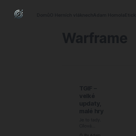
Domů
O Herních vláknech
Adam Homola
Etic
Warframe
TGIF –
velké
updaty,
malé hry
Je to tady.
Cílová
rovinka roku
By Adam