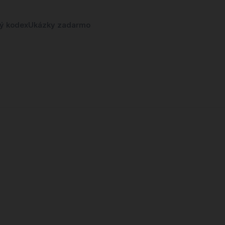
ký kodex
Ukázky zadarmo