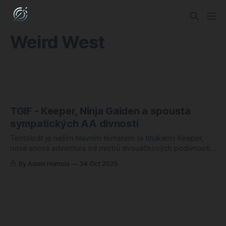
Weird West
TGIF - Keeper, Ninja Gaiden a spousta
sympatických AA divností
Tentokrát je naším hlavním tématem (a titulkem) Keeper,
nová snová adventura od mistrů dvouáčkových podivností z
Double Fine. Jak je u studia zvykem, nejde o blockbuster
By Adam Homola
24 Oct 2025
pro masy, ale o vysoce autorský, umělecký počin.
Surrealistická pouť probuzeného majáku a jeho ptačího
společníka, která vypráví dojemný příběh beze slov, si od