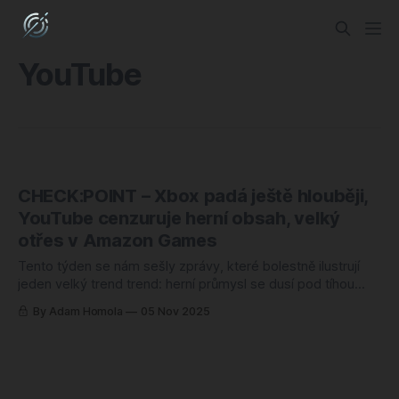
YouTube
CHECK:POINT – Xbox padá ještě hlouběji,
YouTube cenzuruje herní obsah, velký
otřes v Amazon Games
Tento týden se nám sešly zprávy, které bolestně ilustrují
jeden velký trend trend: herní průmysl se dusí pod tíhou
korporátní arogance. Kreativita, vize a dlouhodobé budování
By Adam Homola
05 Nov 2025
komunit prohrávají na celé čáře s chladnou logikou
čtvrtletních reportů, cloudovou infrastrukturou a osobními
bonusy manažerů. Už nejde o to, zda technologičtí giganti
jako