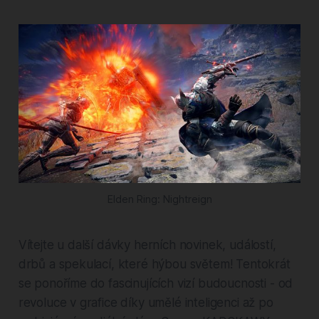
Elden Ring: Nightreign
Vítejte u další dávky herních novinek, událostí,
drbů a spekulací, které hýbou světem! Tentokrát
se ponoříme do fascinujících vizí budoucnosti - od
revoluce v grafice díky umělé inteligenci až po