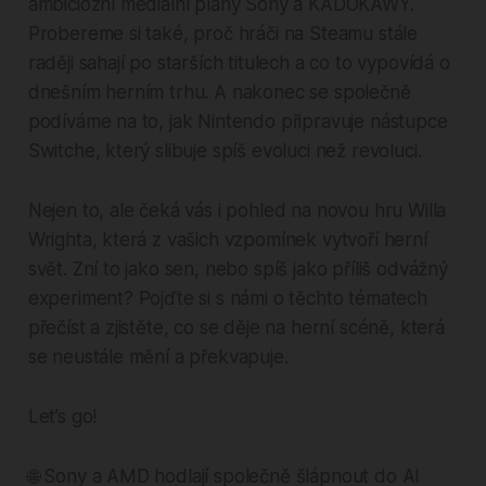
ambiciózní mediální plány Sony a KADOKAWY.
Probereme si také, proč hráči na Steamu stále
raději sahají po starších titulech a co to vypovídá o
dnešním herním trhu. A nakonec se společně
podíváme na to, jak Nintendo připravuje nástupce
Switche, který slibuje spíš evoluci než revoluci.
Nejen to, ale čeká vás i pohled na novou hru Willa
Wrighta, která z vašich vzpomínek vytvoří herní
svět. Zní to jako sen, nebo spíš jako příliš odvážný
experiment? Pojďte si s námi o těchto tématech
přečíst a zjistěte, co se děje na herní scéně, která
se neustále mění a překvapuje.
Let’s go!
🌐 Sony a AMD hodlají společně šlápnout do AI