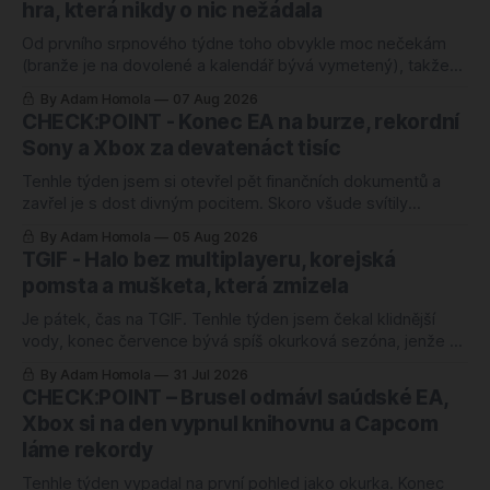
hra, která nikdy o nic nežádala
Od prvního srpnového týdne toho obvykle moc nečekám
(branže je na dovolené a kalendář bývá vymetený), takže
mě ten letošní zaskočil o to víc. Nejlépe hodnocenou hrou
By Adam Homola
07 Aug 2026
roku 2026 je totiž od úterý kooperativní chození po kopcích.
CHECK:POINT - Konec EA na burze, rekordní
Žádný blockbuster, žádná značka za miliardu, jen parta lidí,
Sony a Xbox za devatenáct tisíc
co si povídá a
Tenhle týden jsem si otevřel pět finančních dokumentů a
zavřel je s dost divným pocitem. Skoro všude svítily
rekordy. Rekordní odkup, zisk nahoru o čtyřicet procent,
By Adam Homola
05 Aug 2026
rozvaha jako ze škatulky. Kdybyste soudili jen podle těch
TGIF - Halo bez multiplayeru, korejská
tabulek, řekli byste si, že herní branži se daří náramně.
pomsta a mušketa, která zmizela
Jenže ani jedno z těch
Je pátek, čas na TGIF. Tenhle týden jsem čekal klidnější
vody, konec července bývá spíš okurková sezóna, jenže se
semlelo tolik věcí, že jsem musel poznámky přerovnávat
By Adam Homola
31 Jul 2026
dvakrát. Prim hraje návrat k první Halo hře po pětadvaceti
CHECK:POINT – Brusel odmávl saúdské EA,
letech, hned vedle něj korejská novinka, o které jsem ještě
Xbox si na den vypnul knihovnu a Capcom
v pondělí neměl
láme rekordy
Tenhle týden vypadal na první pohled jako okurka. Konec