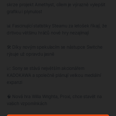
skrze projekt Amethyst, cílem je výrazně vylepšit
grafiku i plynulost
📊 Fascinující statistiky Steamu za letošek říkají, že
drtivou většinu hráčů nové hry nezajímají
🛠️ Díky novým spekulacím se nástupce Switche
rýsuje už opravdu jasně
📈 Sony se stává největším akcionářem
KADOKAWA a společně plánují velkou mediální
expanzi
🧠 Nová hra Willa Wrighta, Proxi, chce stavět na
vašich vzpomínkách