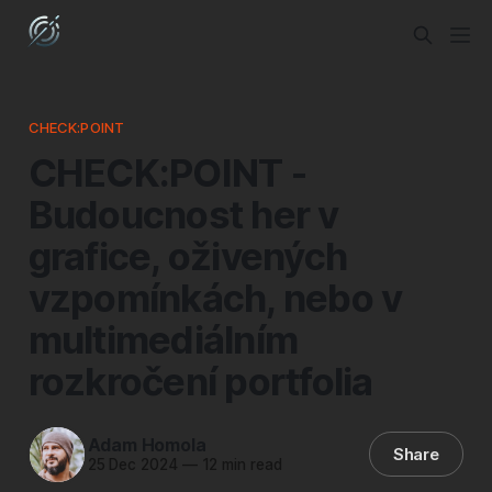
CHECK:POINT
CHECK:POINT -
Budoucnost her v
grafice, oživených
vzpomínkách, nebo v
multimediálním
rozkročení portfolia
Adam Homola
Share
25 Dec 2024
—
12 min read