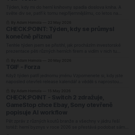
dohromady, vyjde z toho jeden z nejzajímavějších týdnů
roku. Protože vám docela přesně ukáže, kam
Týden, kdy mi do herní knihovny spadla doslova kniha. A
světe div se, patří k tomu nejpříjemnějšímu, co letos na
Switch 2 dorazilo. Yoshi je zpátky po sedmi letech a přináší
By Adam Homola
22 May 2026
něco, co jsem od něj upřímně nečekal. Vedle toho LEGO
CHECK:POINT: Týden, kdy se průmysl
Batman tiše posbíral recenze, jaké by od LEGO hry
konečně přiznal
Tenhle týden jsem se přistihl, jak procházím investorské
prezentace pěti různých herních firem a vidím v nich tu
stejnou větu. Ne doslova, samozřejmě, ale v podstatě: tohle
By Adam Homola
20 May 2026
nevyšlo. Někdy přiznané, někdy odhalené pomocí čísel,
TGIF - Forza
někdy zaobalené do firemních eufemismů typu „review of
the GaaS strategy" nebo „ongoing market conditions&
Když týden patří jednomu jménu Vzpomenete si, kdy jste
naposled otevřeli release kalendář a věděli s naprostou
jistotou, že tenhle týden bude jen o jedné hře? Já si
By Adam Homola
15 May 2026
vzpomínám. Bylo to v listopadu 2021, kdy vyšla Forza
CHECK:POINT - Switch 2 zdražuje,
Horizon 5. A teď, o čtyři a půl roku později, dělám to samé.
GameStop chce Ebay, Sony otevřeně
popisuje AI workflow
Pět zpráv z různých koutů branže a všechny v jádru řeší
totéž: herní byznys v roce 2026 se přestává podobat sám
sobě. Nintendo zdražuje konzoli na začátku cyklu, Sony