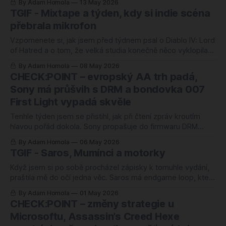
By Adam Homola
13 May 2026
hlásí nárůst zisků navzdory kolapsu hardware prodejů,
TGIF - Mixtape a týden, kdy si indie scéna
saúdský státní fond kupuje EA, GameStop posílá
přebrala mikrofon
nevyžádanou nabídku na eBay a Naughty Dog
Vzpomenete si, jak jsem před týdnem psal o Diablo IV: Lord
of Hatred a o tom, že velká studia konečně něco vyklopila?
Tak to celé obraťte na hlavu. Tenhle týden se otočil přesně
By Adam Homola
08 May 2026
o sto osmdesát stupňů. Žádné AAA, žádné velké brandy,
CHECK:POINT – evropský AA trh padá,
žádné očekávané pecky od Sony nebo Microsoftu. Místo
Sony má průšvih s DRM a bondovka 007
First Light vypadá skvěle
Tenhle týden jsem se přistihl, jak při čtení zpráv kroutím
hlavou pořád dokola. Sony propašuje do firmwaru DRM
kontrolu na nově koupených hrách, pět dní k tomu mlčí, a
By Adam Homola
06 May 2026
nakonec přijde s vyjádřením, ve kterém nezazní ani slovo
TGIF - Saros, Mumínci a motorky
omluvy. Microsoft hlásí rekordy v měsíčních aktivních
uživatelích, zatímco hardware byznys mu
Když jsem si po sobě procházel zápisky k tomuhle vydání,
praštila mě do očí jedna věc. Saros má endgame loop, který
se po pár desítkách hodin ohraje. Diablo IV: Lord of Hatred
By Adam Homola
01 May 2026
recykluje ve War Plans věci, co tam jsou už dva roky.
CHECK:POINT – změny strategie u
Titanium Court má runy, které se zbytečně
Microsoftu, Assassin’s Creed Hexe