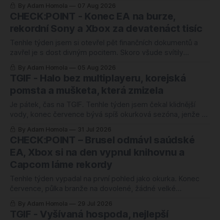
mě ten letošní zaskočil o to víc. Nejlépe hodnocenou hrou
By Adam Homola
07 Aug 2026
roku 2026 je totiž od úterý kooperativní chození po kopcích.
CHECK:POINT - Konec EA na burze,
Žádný blockbuster, žádná značka za miliardu, jen parta lidí,
rekordní Sony a Xbox za devatenáct tisíc
co si povídá a
Tenhle týden jsem si otevřel pět finančních dokumentů a
zavřel je s dost divným pocitem. Skoro všude svítily
rekordy. Rekordní odkup, zisk nahoru o čtyřicet procent,
By Adam Homola
05 Aug 2026
rozvaha jako ze škatulky. Kdybyste soudili jen podle těch
TGIF - Halo bez multiplayeru, korejská
tabulek, řekli byste si, že herní branži se daří náramně.
pomsta a mušketa, která zmizela
Jenže ani jedno z těch
Je pátek, čas na TGIF. Tenhle týden jsem čekal klidnější
vody, konec července bývá spíš okurková sezóna, jenže se
semlelo tolik věcí, že jsem musel poznámky přerovnávat
By Adam Homola
31 Jul 2026
dvakrát. Prim hraje návrat k první Halo hře po pětadvaceti
CHECK:POINT – Brusel odmávl saúdské
letech, hned vedle něj korejská novinka, o které jsem ještě
EA, Xbox si na den vypnul knihovnu a
v pondělí neměl
Capcom láme rekordy
Tenhle týden vypadal na první pohled jako okurka. Konec
července, půlka branže na dovolené, žádné velké
oznámení, žádný trailer, ze kterého by člověk spadl ze
By Adam Homola
29 Jul 2026
židle. Sedl jsem si k poznámkám s tím, že budu škrábat na
TGIF - Vyšívaná hospoda, nejlepší
dně, a nakonec jsem měl blok plný. Jenže něčeho úplně