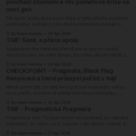
prochází změnami a vliv paměťové krize na
next gen
Pět zpráv, jeden divný pocit. Když si tyhle příběhy postavíte
vedle sebe, vychází z toho dost konzistentní obrázek o
tom, kdo má v herním průmyslu jasný plán a kdo prostě
By Adam Homola
29 Apr 2026
nemá. Microsoft pohřbil Microsoft Gaming a snížil cenu
TGIF: Sami, a přece spolu
Game Passu, protože stávající model přestal růst. Ubisoft
pohřbívá ambici Hexe, protože
Singleplayer hry mám rád přesně pro to, pro co vznikly.
Abych byl sám, ve svém tempu, bez toho, aby mi někdo z
Discordu řval do uší, proč zase otevírám každou truhlu.
By Adam Homola
24 Apr 2026
Jenže tenhle týden mi spadla do klína jedna hra, která mě
CHECK:POINT – Pragmata, Black Flag
donutila si uvědomit, že to, co jsem roky
Resynced a herní průmysl pořád v háji
Někdy se mi zdá, že celý herní průmysl hraje jednu velkou
hru o přežití, ve které se střídají dvě hlavní mechaniky:
někdo vypouští novou značku a čeká, jestli to vyjde, někdo
By Adam Homola
22 Apr 2026
jiný propouští lidi a čeká, jestli to přežije. Tenhle týden jsme
TGIF - Pragmatická Pragmata
toho dostali od obojího pěknou porci. Pragmata od
Pragmata je tady. Po šesti letech od oznámení, po několika
odkladech, po všem, co si Capcom s tím titulem vytrpěl. A
dopadlo to tak, jak jsem si nedovolil ani doufat. Metacritic
By Adam Homola
17 Apr 2026