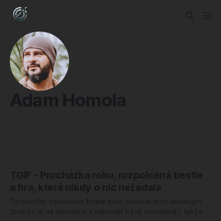
Adam Homola
TGIF - Procházka roku, rozpolcená bestie
a hra, která nikdy o nic nežádala
Od prvního srpnového týdne toho obvykle moc nečekám
(branže je na dovolené a kalendář bývá vymetený), takže