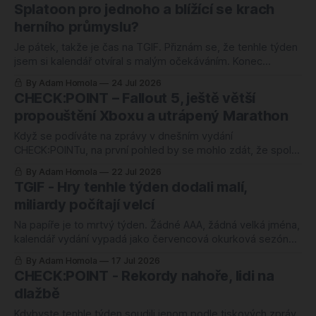
Splatoon pro jednoho a blížící se krach
jiného, než jsem
herního průmyslu?
Je pátek, takže je čas na TGIF. Přiznám se, že tenhle týden
jsem si kalendář otvíral s malým očekáváním. Konec
července, léto v plném proudu, půlka branže na dovolené,
By Adam Homola
24 Jul 2026
ideální čas na okurky a staré zápisky do šuplíku. Zvláštní, jak
CHECK:POINT – Fallout 5, ještě větší
se člověk umí splést. Místo prázdné stránky jsem měl do
propouštění Xboxu a utrápený Marathon
Když se podíváte na zprávy v dnešním vydání
CHECK:POINTu, na první pohled by se mohlo zdát, že spolu
nemají nic společného. Fallout, propouštění u Xboxu,
By Adam Homola
22 Jul 2026
potácející se Marathon, Darkest Dungeon a drahá krabice
TGIF - Hry tenhle týden dodali malí,
od Valve. Jenže mají mezi sebou jednu docela pevnou
miliardy počítají velcí
spojnici, a to je vztah mezi tím,
Na papíře je to mrtvý týden. Žádné AAA, žádná velká jména,
kalendář vydání vypadá jako červencová okurková sezóna
v plné parádě. Jenže když se podíváte blíž, zjistíte, že se
By Adam Homola
17 Jul 2026
toho urodilo docela dost. Jen to tentokrát nedodaly
CHECK:POINT - Rekordy nahoře, lidi na
korporace, ale menší týmy z Polska, Barcelony, Chile a
dlažbě
Seattlu. Poláci z 11
Kdybyste tenhle týden soudili jenom podle tiskových zpráv,