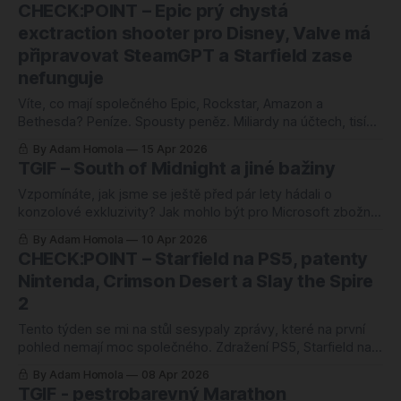
86, OpenCritic 87, řada recenzentů mluví předčasně o hře
CHECK:POINT – Epic prý chystá
roku. Ale Pragmata tento týden nevyšla sama. V jednom
exctraction shooter pro Disney, Valve má
sledu
připravovat SteamGPT a Starfield zase
nefunguje
Víte, co mají společného Epic, Rockstar, Amazon a
Bethesda? Peníze. Spousty peněz. Miliardy na účtech, tisíce
zaměstnanců, dekády zkušeností. A přesto se tahle
By Adam Homola
15 Apr 2026
čtveřice v jednom jediném týdnu dokázala předvést
TGIF – South of Midnight a jiné bažiny
způsobem, který by člověka rozesmál, kdyby z toho
nebolela hlava. Epic reaguje na propad Fortnite extraction
Vzpomínáte, jak jsme se ještě před pár lety hádali o
shooterem s Mickey Mousem.
konzolové exkluzivity? Jak mohlo být pro Microsoft zbožné
přání, že Starfield mohl být tím důvodem, proč si koupit
By Adam Homola
10 Apr 2026
Xbox (lol), a South of Midnight tím důvodem, proč si ho
CHECK:POINT – Starfield na PS5, patenty
nechat? Tak to je pryč. Oba tituly tento týden dorazily na
Nintenda, Crimson Desert a Slay the Spire
2
Tento týden se mi na stůl sesypaly zprávy, které na první
pohled nemají moc společného. Zdražení PS5, Starfield na
PlayStationu, Crimson Desert válcující prodejní žebříčky
By Adam Homola
08 Apr 2026
navzdory vlažným recenzím a Slay the Spire 2 jako
TGIF - pestrobarevný Marathon