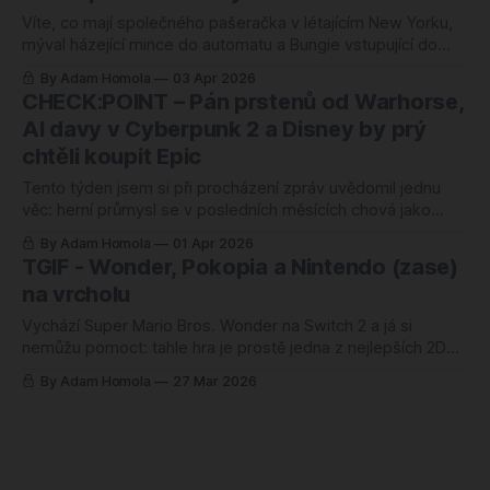
nejprodávanější hra na Steamu. Jenže když se na to
podívám s odstupem, vidím jeden společný motiv:
Víte, co mají společného pašeračka v létajícím New Yorku,
mýval házející mince do automatu a Bungie vstupující do
žánru, kde za poslední dva roky přežily tak tři hry? Všichni
By Adam Homola
03 Apr 2026
sázejí. A v tomhle vydání TGIF se vlastně pořád točíme
CHECK:POINT – Pán prstenů od Warhorse,
kolem jedné otázky. Co se stane, když někdo riskne?
AI davy v Cyberpunk 2 a Disney by prý
Raccoin vzal
chtěli koupit Epic
Tento týden jsem si při procházení zpráv uvědomil jednu
věc: herní průmysl se v posledních měsících chová jako
student před zkouškovým. Nervózně přebíhá od jednoho
By Adam Homola
01 Apr 2026
nápadu k druhému, zkouší různé přístupy, hází věci na zeď a
TGIF - Wonder, Pokopia a Nintendo (zase)
čeká, co se chytí. CD Projekt RED sází na AI, protože ruční
na vrcholu
tvorba davů
Vychází Super Mario Bros. Wonder na Switch 2 a já si
nemůžu pomoct: tahle hra je prostě jedna z nejlepších 2D
plošinovek, jaké kdy vznikly. Není to jen nostalgie, není to
By Adam Homola
27 Mar 2026
jen brand. Wonder v roce 2023 dokázal něco, co se 2D
CHECK:POINT – Capcom vs AI, SquareEnix
Mariovi nepovedlo od dob Super Mario World. Přinesl
+ AI, Epické propouštění a Switch 2 s
vyměnitelnou baterií?