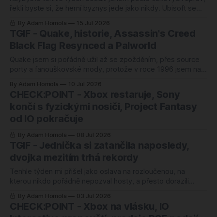
řekli byste si, že herní byznys jede jako nikdy. Ubisoft se
chlubí dvěma miliony prodaných kopií remaku Black Flag za
By Adam Homola
15 Jul 2026
jediný den, na Steamu padají rekordy a čísla vypadají
TGIF - Quake, historie, Assassin's Creed
skvěle. Jenže tiskové zprávy jsou vždycky jenom (sotva)
Black Flag Resynced a Palworld
půlka příběhu, a ta druhá
Quake jsem si pořádně užil až se zpožděním, přes source
porty a fanouškovské mody, protože v roce 1996 jsem na
pořádný PC prostě neměl. Možná je to ale to nejlepší
By Adam Homola
10 Jul 2026
svědectví o tom, jak dobře si tehdy id Software rozhodlo.
CHECK:POINT - Xbox restaruje, Sony
Hru otevřeli, pustili zdrojáky do světa, a díky tomu si
končí s fyzickými nosiči, Project Fantasy
od IO pokračuje
By Adam Homola
08 Jul 2026
TGIF - Jednička si zatančila naposledy,
dvojka mezitím trhá rekordy
Tenhle týden mi přišel jako oslava na rozloučenou, na
kterou nikdo pořádně nepozval hosty, a přesto dorazili
všichni, co měli. Rhythm Heaven Groove vyšlo tento týden a
By Adam Homola
03 Jul 2026
je to podle všeho poslední first-party hra, kterou kdy
CHECK:POINT - Xbox na vlásku, IO
dostane originální Switch. Deset let čekání, jeden poslední