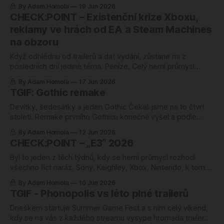
historii série, a vedle něj dorazila Copa City, podivný
By Adam Homola
19 Jun 2026
fotbalový tycoon, ve kterém neodehrajete jediný zápas a
CHECK:POINT – Existenční krize Xboxu,
místo toho stavíte stadiony a krmíte fanoušky. Dva tituly,
reklamy ve hrách od EA a Steam Machines
dva žánry, a oba o
na obzoru
Když odhlédnu od trailerů a dat vydání, zůstane mi z
posledních dní jediné téma. Peníze. Celý herní průmysl
tenhle týden počítá, škrtá a hledá, kde z nás dostat víc. Já
By Adam Homola
17 Jun 2026
vím, už zase. Furt. Microsoft zavírá studia, na která jsme si
TGIF: Gothic remake
zvykli, a nahlas připouští, že by se Xboxu klidně
Devítky, šedesátky a jeden Gothic Čekali jsme na to čtvrt
století. Remake prvního Gothicu konečně vyšel a podle
očekávání rozdělil svět na dva tábory: na ty, co mu dávají
By Adam Homola
12 Jun 2026
devítky a píší o herním zážitku roku, a na ty, co kroutí hlavou
CHECK:POINT – „E3“ 2026
nad soubojovým systémem z roku 2001. Obojí je
Byl to jeden z těch týdnů, kdy se herní průmysl rozhodl
všechno říct naráz. Sony, Keighley, Xbox, Nintendo, k tomu
hromada menších show po stranách. Spousta trailerů, pár
By Adam Homola
10 Jun 2026
opravdových překvapení a celkem jasný obrázek o tom,
TGIF - Phonopolis vs léto plné trailerů
kde ten byznys právě stojí. A stojí bezpečně, ale s
výjimkami. Většina toho, co
Dneškem startuje Summer Game Fest a s ním celý víkend,
kdy se na vás z každého streamu vysype hromada trailerů