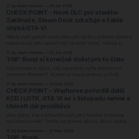
na hry, co vyjdou někdy v roce 2027, možná 2028, a možná
By Adam Homola
05 Jun 2026
taky vůbec. Showcase umí být zábava, to nepopírám.
CHECK:POINT - Nové DLC pro starého
Jenže když se podívám, co tenhle týden reálně vyšlo,
Zaklínače, Steam Deck zdražuje a Fable
virtuální
uhýbá GTA VI
Někdy stačí položit vedle sebe pět zpráv z jednoho týdne a
najednou se vám zaostří celý obrázek týdne, měsíce a
možná i roku. Přesně to se mi stalo tentokrát. CD Projekt
By Adam Homola
03 Jun 2026
oprašuje jedenáct let starého Geralta místo aby spěchal s
TGIF: Bond si konečně došel pro to číslo
něčím novým. Xbox couvá s Fable o další rok, aby
Vzpomínáte si vůbec, kdy naposledy vyšla dobrá hra s
Jamesem Bondem? Já jsem si musel sednout a chvíli
počítat. Poslední velká bondovka bylo 007 Legends z roku
By Adam Homola
29 May 2026
2012, a to byla taková sláva, že studio Eurocom krátce po
CHECK:POINT – Warhorse potvrdili další
vydání zkrachovalo. Nejhůř hodnocená hra s 007 v historii,
KCD i LOTR, GTA VI se z listopadu nehne a
na některých platformách
Ubisoft dál prodělává
Jsou týdny, kdy si připadám spíš jako finanční zpravodaj
než herní novinář. Tenhle byl přesně takový. Skoro žádná
nová hra, zato hromada tiskovek o ztrátách, propouštění,
By Adam Homola
27 May 2026
rozdělování firem a jasných termínech. Když to ale dáte
TGIF Yoshi