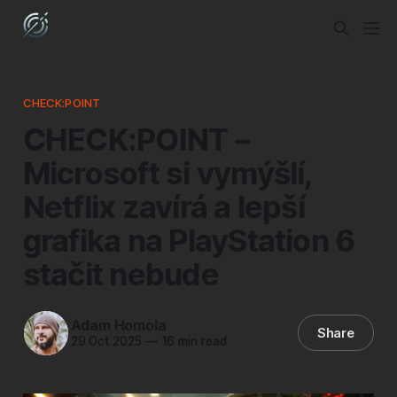
CHECK:POINT
CHECK:POINT –
Microsoft si vymýšlí,
Netflix zavírá a lepší
grafika na PlayStation 6
stačit nebude
Adam Homola
Share
29 Oct 2025
—
16 min read