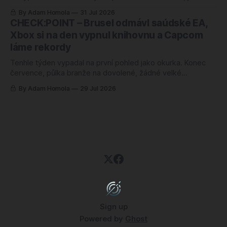
semlelo tolik věcí, že jsem musel poznámky přerovnávat
By Adam Homola
31 Jul 2026
dvakrát. Prim hraje návrat k první Halo hře po pětadvaceti
CHECK:POINT – Brusel odmávl saúdské EA,
letech, hned vedle něj korejská novinka, o které jsem ještě
Xbox si na den vypnul knihovnu a Capcom
v pondělí neměl
láme rekordy
Tenhle týden vypadal na první pohled jako okurka. Konec
července, půlka branže na dovolené, žádné velké
oznámení, žádný trailer, ze kterého by člověk spadl ze
By Adam Homola
29 Jul 2026
židle. Sedl jsem si k poznámkám s tím, že budu škrábat na
dně, a nakonec jsem měl blok plný. Jenže něčeho úplně
jiného, než jsem
Sign up
Powered by
Ghost