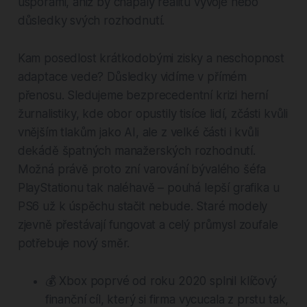
úsporami, aniž by chápaly realitu vývoje nebo
důsledky svých rozhodnutí.
Kam posedlost krátkodobými zisky a neschopnost
adaptace vede? Důsledky vidíme v přímém
přenosu. Sledujeme bezprecedentní krizi herní
žurnalistiky, kde obor opustily tisíce lidí, zčásti kvůli
vnějším tlakům jako AI, ale z velké části i kvůli
dekádě špatných manažerských rozhodnutí.
Možná právě proto zní varování bývalého šéfa
PlayStationu tak naléhavě – pouhá lepší grafika u
PS6 už k úspěchu stačit nebude. Staré modely
zjevně přestávají fungovat a celý průmysl zoufale
potřebuje nový směr.
💰 Xbox poprvé od roku 2020 splnil klíčový
finanční cíl, který si firma vycucala z prstu tak,