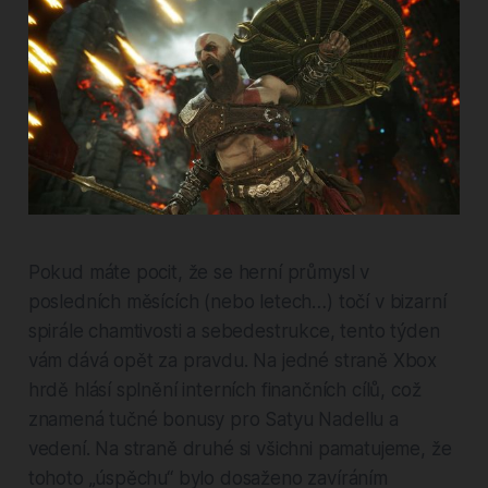
Pokud máte pocit, že se herní průmysl v
posledních měsících (nebo letech…) točí v bizarní
spirále chamtivosti a sebedestrukce, tento týden
vám dává opět za pravdu. Na jedné straně Xbox
hrdě hlásí splnění interních finančních cílů, což
znamená tučné bonusy pro Satyu Nadellu a
vedení. Na straně druhé si všichni pamatujeme, že
tohoto „úspěchu“ bylo dosaženo zavíráním