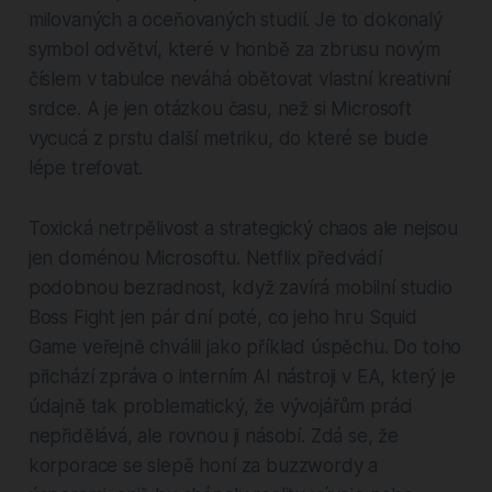
milovaných a oceňovaných studií. Je to dokonalý
symbol odvětví, které v honbě za zbrusu novým
číslem v tabulce neváhá obětovat vlastní kreativní
srdce. A je jen otázkou času, než si Microsoft
vycucá z prstu další metriku, do které se bude
lépe trefovat.
Toxická netrpělivost a strategický chaos ale nejsou
jen doménou Microsoftu. Netflix předvádí
podobnou bezradnost, když zavírá mobilní studio
Boss Fight jen pár dní poté, co jeho hru Squid
Game veřejně chválil jako příklad úspěchu. Do toho
přichází zpráva o interním AI nástroji v EA, který je
údajně tak problematický, že vývojářům práci
nepřidělává, ale rovnou ji násobí. Zdá se, že
korporace se slepě honí za buzzwordy a