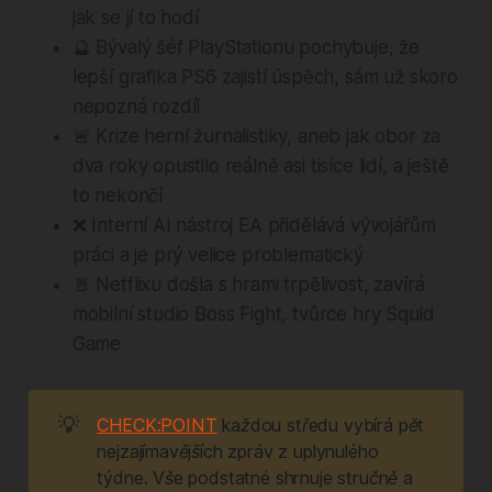
jak se jí to hodí
🔮 Bývalý šéf PlayStationu pochybuje, že
lepší grafika PS6 zajistí úspěch, sám už skoro
nepozná rozdíl
🚨 Krize herní žurnalistiky, aneb jak obor za
dva roky opustilo reálně asi tisíce lidí, a ještě
to nekončí
❌ Interní AI nástroj EA přidělává vývojářům
práci a je prý velice problematický
🚪 Netflixu došla s hrami trpělivost, zavírá
mobilní studio Boss Fight, tvůrce hry Squid
Game
💡
CHECK:POINT
 každou středu vybírá pět 
nejzajímavějších zpráv z uplynulého 
týdne. Vše podstatné shrnuje stručně a 