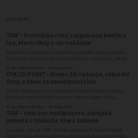
READ MORE
TGIF - Procházka roku, rozpolcená bestie a
hra, která nikdy o nic nežádala
Od prvního srpnového týdne toho obvykle moc nečekám
(branže je na dovolené a kalendář bývá vymetený), takže
mě ten letošní zaskočil o to víc. Nejlépe hodnocenou hrou
By Adam Homola
07 Aug 2026
roku 2026 je totiž od úterý kooperativní chození po kopcích.
CHECK:POINT - Konec EA na burze, rekordní
Žádný blockbuster, žádná značka za miliardu, jen parta lidí,
Sony a Xbox za devatenáct tisíc
co si povídá a
Tenhle týden jsem si otevřel pět finančních dokumentů a
zavřel je s dost divným pocitem. Skoro všude svítily
rekordy. Rekordní odkup, zisk nahoru o čtyřicet procent,
By Adam Homola
05 Aug 2026
rozvaha jako ze škatulky. Kdybyste soudili jen podle těch
TGIF - Halo bez multiplayeru, korejská
tabulek, řekli byste si, že herní branži se daří náramně.
pomsta a mušketa, která zmizela
Jenže ani jedno z těch
Je pátek, čas na TGIF. Tenhle týden jsem čekal klidnější
vody, konec července bývá spíš okurková sezóna, jenže se