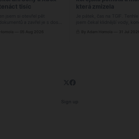
enáct tisíc
která zmizela
en jsem si otevřel pět
Je pátek, čas na TGIF. Tenhle
 dokumentů a zavřel je s dost
jsem čekal klidnější vody, ko
item. Skoro všude svítily
července bývá spíš okurková
 Homola
05 Aug 2026
By Adam Homola
31 Jul 202
ekordní odkup, zisk nahoru o
jenže se semlelo tolik věcí, ž
ocent, rozvaha jako ze
musel poznámky přerovnávat 
dybyste soudili jen podle těch
Prim hraje návrat k první Halo
kli byste si, že herní branži se
pětadvaceti letech, hned vedl
daří náramně. Jenže ani jedno z těch
korejská novinka, o které jsem
pondělí neměl
Sign up