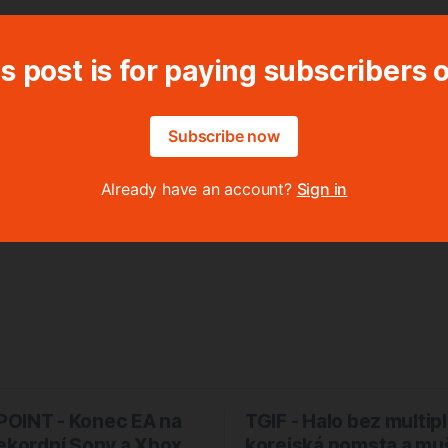
s post is for paying subscribers 
Subscribe now
Already have an account?
Sign in
OINT - Konec EA na
TGIF - Halo bez multip
rekordní Sony a Xbox
korejská pomsta a mu