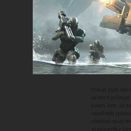
Pokud bych měl na
se herní průmysl
švech. Ano, už z
neodhalila spiknu
očividně neudržit
producentky God 