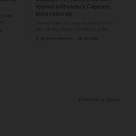
vypnul knihovnu a Capcom
láme rekordy
 týden
nec
Tenhle týden vypadal na první pohled
 sezóna,
jako okurka. Konec července, půlka
6
e jsem
branže na dovolené, žádné velké
By Adam Homola
29 Jul 2026
dvakrát.
oznámení, žádný trailer, ze kterého by
 hře po
člověk spadl ze židle. Sedl jsem si k
e něj
poznámkám s tím, že budu škrábat na
 ještě v
dně, a nakonec jsem měl blok plný.
Jenže něčeho úplně jiného, než jsem
Powered by
Ghost