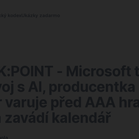
cký kodex
Ukázky zadarmo
:POINT - Microsoft t
oj s AI, producentka
 varuje před AAA hr
 zavádí kalendář
ola