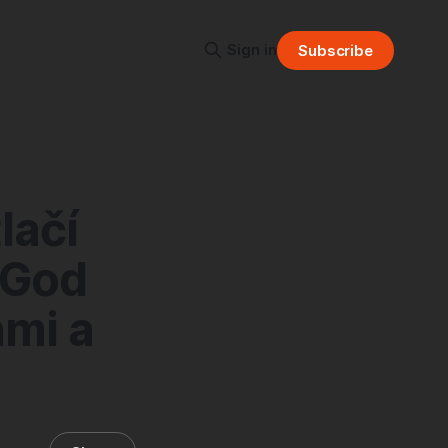
Sign in
Subscribe
lačí
 God
ami a