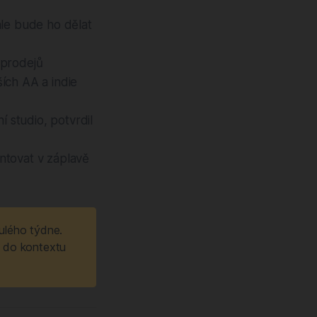
ale bude ho dělat
 prodejů
ích AA a indie
í studio, potvrdil
ntovat v záplavě
ulého týdne. 
 do kontextu 