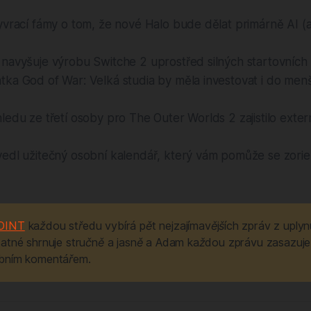
r vyvrací fámy o tom, že nové Halo bude dělat primárně AI (
 navyšuje výrobu Switche 2 uprostřed silných startovních
ka God of War: Velká studia by měla investovat i do menš
ledu ze třetí osoby pro The Outer Worlds 2 zajistilo extern
vedl užitečný osobní kalendář, který vám pomůže se zorie
OINT
 každou středu vybírá pět nejzajímavějších zpráv z uplyn
atné shrnuje stručně a jasně a Adam každou zprávu zasazuje
bním komentářem.