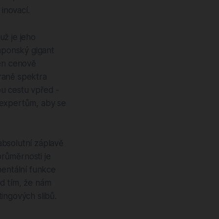
inovací.
už je jeho
japonský gigant
jen cenově
raně spektra
u cestu vpřed -
 expertům, aby se
absolutní záplavě
růměrnosti je
mentální funkce
ád tím, že nám
ingových slibů.