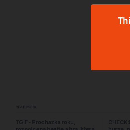
Thi
READ MORE
TGIF - Procházka roku,
CHECK:P
rozpolcená bestie a hra, která
burze, 