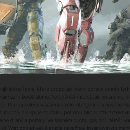
jít jedno téma, které propojuje hlavní zprávy tohoto týdne
 nachází v bodě zlomu. Velký AAA model, jak ho známe, vi
ase. Panika kolem nasazení umělé inteligence u nového Ha
tí robotů, ale spíše zoufalou potřebu Microsoftu zefektivnit
elně drahý a pomalý. Ve stejném duchu pak zní i téměř va
of War: pokud velká studia nezačnou investovat do menš