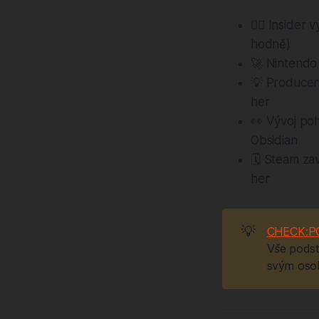
🙅‍♂️ Inside
hodně)
🚀 Nintendo
💡 Producent
her
👀 Vývoj poh
Obsidian
🗓️ Steam za
her
💡
CHECK:P
Vše podst
svým oso