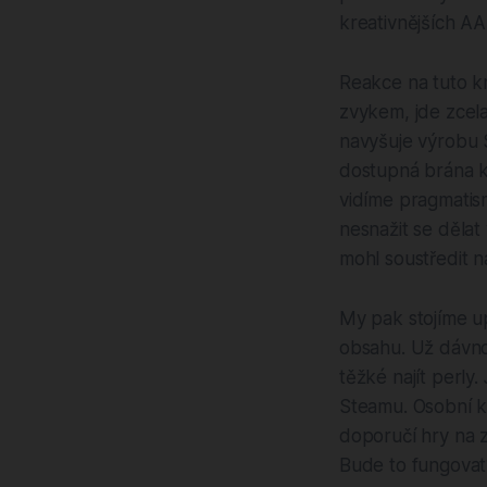
kreativnějších AA
Reakce na tuto kri
zvykem, jde zcela
navyšuje výrobu S
dostupná brána k
vidíme pragmatis
nesnažit se děla
mohl soustředit n
My pak stojíme u
obsahu. Už dávno
těžké najít perly
Steamu. Osobní k
doporučí hry na z
Bude to fungovat