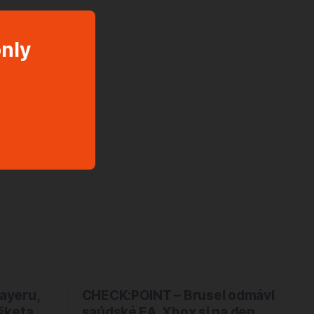
only
layeru,
CHECK:POINT – Brusel odmávl
šketa,
saúdské EA, Xbox si na den