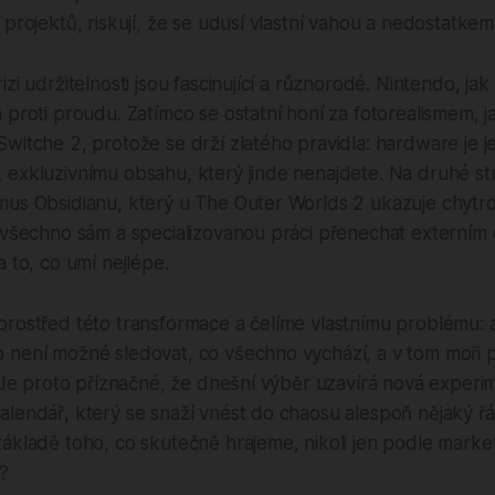
 projektů, riskují, že se udusí vlastní vahou a nedostatkem 
zi udržitelnosti jsou fascinující a různorodé. Nintendo, jak 
 proti proudu. Zatímco se ostatní honí za fotorealismem, 
witche 2, protože se drží zlatého pravidla: hardware je 
 exkluzivnímu obsahu, který jinde nenajdete. Na druhé st
mus Obsidianu, který u The Outer Worlds 2 ukazuje chytro
t všechno sám a specializovanou práci přenechat externím
a to, co umí nejlépe.
prostřed této transformace a čelíme vlastnímu problému: 
 není možné sledovat, co všechno vychází, a v tom moři p
. Je proto příznačné, že dnešní výběr uzavírá nová experi
alendář, který se snaží vnést do chaosu alespoň nějaký ř
ákladě toho, co skutečně hrajeme, nikoli jen podle market
?