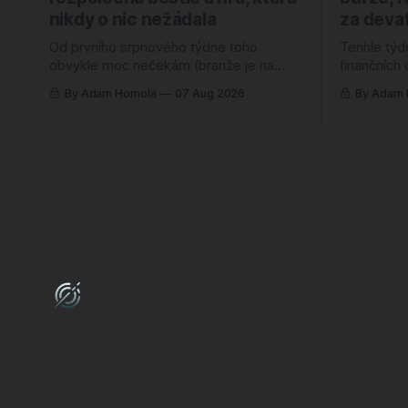
nikdy o nic nežádala
za devat
Od prvního srpnového týdne toho
Tenhle týd
obvykle moc nečekám (branže je na
finančních
dovolené a kalendář bývá vymetený),
divným poc
By Adam Homola
07 Aug 2026
By Adam
takže mě ten letošní zaskočil o to víc.
rekordy. R
Nejlépe hodnocenou hrou roku 2026 je
čtyřicet pr
totiž od úterý kooperativní chození po
škatulky. K
kopcích. Žádný blockbuster, žádná
tabulek, ře
značka za miliardu, jen parta lidí, co si
povídá a