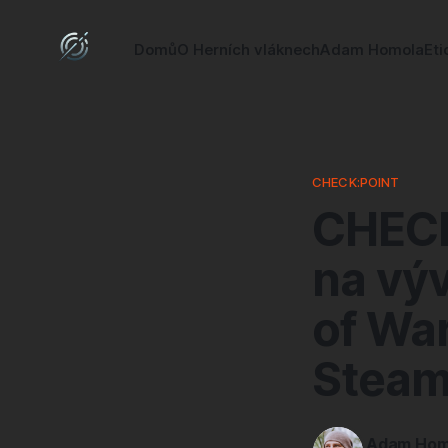
Domů
O Herních vláknech
Adam Homola
Eti
CHECK:POINT
CHECK
na výv
of War
Steam
Adam Hom