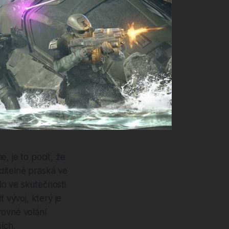
, je to pocit, že
ditelně praská ve
lo ve skutečnosti
 vývoj, který je
rovné volání
ích,