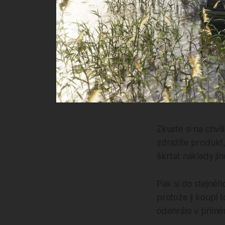
Zkuste si na chví
zdražíte produkt,
škrtat náklady ji
Pak si do stejnéh
protože ji koupí t
odehrálo v přímém