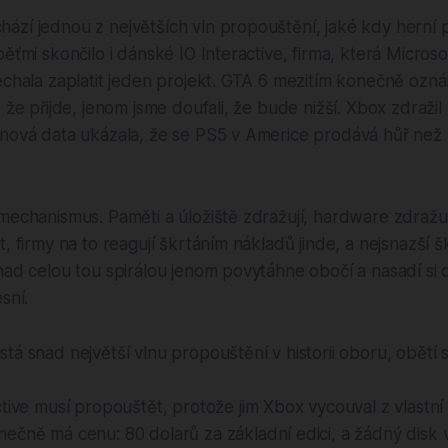
zí jednou z největších vln propouštění, jaké kdy herní p
ěťmi skončilo i dánské IO Interactive, firma, která Microso
echala zaplatit jeden projekt. GTA 6 mezitím konečně ozná
 že přijde, jenom jsme doufali, že bude nižší. Xbox zdražil
tnová data ukázala, že se PS5 v Americe prodává hůř než 
mechanismus. Paměti a úložiště zdražují, hardware zdražuje
t, firmy na to reagují škrtáním nákladů jinde, a nejsnazší š
nad celou tou spirálou jenom povytáhne obočí a nasadí si 
sní.
stá snad největší vlnu propouštění v historii oboru, obětí 
ctive musí propouštět, protože jim Xbox vycouval z vlastní
ečně má cenu: 80 dolarů za základní edici, a žádný disk 