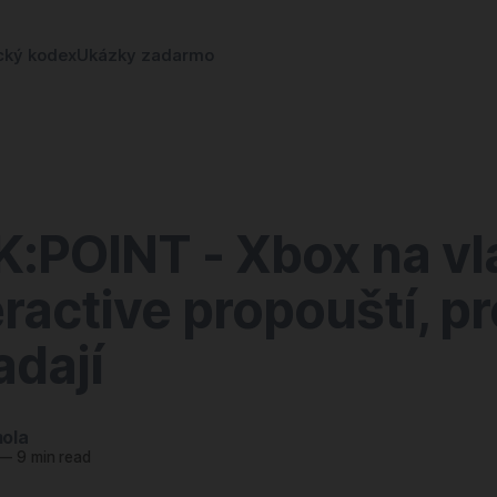
cký kodex
Ukázky zadarmo
:POINT - Xbox na vl
eractive propouští, p
adají
ola
—
9 min read