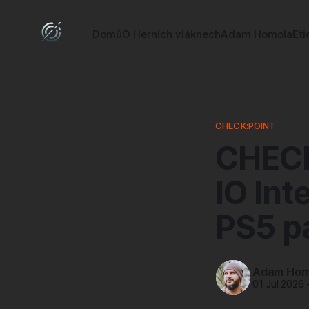
Domů
O Herních vláknech
Adam Homola
Eti
CHECK:POINT
CHECK
IO Int
PS5 p
Adam Hom
01 Jul 2026