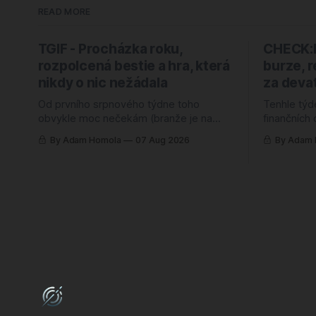
READ MORE
TGIF - Procházka roku,
CHECK:P
rozpolcená bestie a hra, která
burze, 
nikdy o nic nežádala
za devat
Od prvního srpnového týdne toho
Tenhle týd
obvykle moc nečekám (branže je na
finančních
dovolené a kalendář bývá vymetený),
divným poc
By Adam Homola
07 Aug 2026
By Adam
takže mě ten letošní zaskočil o to víc.
rekordy. R
Nejlépe hodnocenou hrou roku 2026 je
čtyřicet pr
totiž od úterý kooperativní chození po
škatulky. K
kopcích. Žádný blockbuster, žádná
tabulek, ře
značka za miliardu, jen parta lidí, co si
povídá a