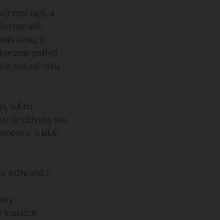
růmysl zažil, a
ftu nepatří,
milo cenu, o
 konzole potřetí
kdykoli od roku
, lidi ho
krt je vždycky ten
cenovku, o jaké
se může stát i
 hry
v krabičce