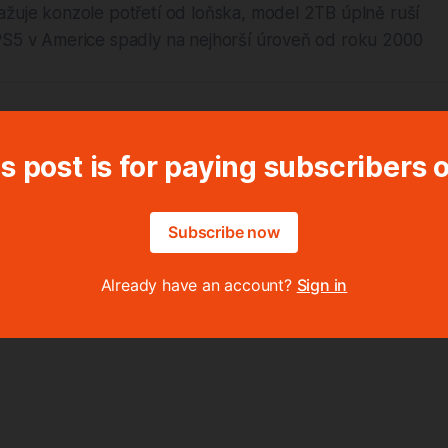
ažuje konzole potřetí od loňska, model 2TB úplně ruší
PS5 v Americe spadly na nejhorší úroveň od roku 2000
s post is for paying subscribers 
Subscribe now
Already have an account?
Sign in