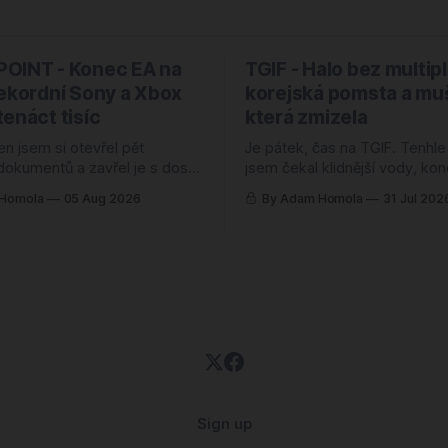
OINT - Konec EA na
TGIF - Halo bez multip
rekordní Sony a Xbox
korejská pomsta a mu
enáct tisíc
která zmizela
en jsem si otevřel pět
Je pátek, čas na TGIF. Tenhle
 dokumentů a zavřel je s dost
jsem čekal klidnější vody, ko
item. Skoro všude svítily
července bývá spíš okurková
 Homola
05 Aug 2026
By Adam Homola
31 Jul 202
ekordní odkup, zisk nahoru o
jenže se semlelo tolik věcí, ž
ocent, rozvaha jako ze
musel poznámky přerovnávat 
dybyste soudili jen podle těch
Prim hraje návrat k první Halo
kli byste si, že herní branži se
pětadvaceti letech, hned vedl
daří náramně. Jenže ani jedno z těch
korejská novinka, o které jsem
pondělí neměl
Sign up