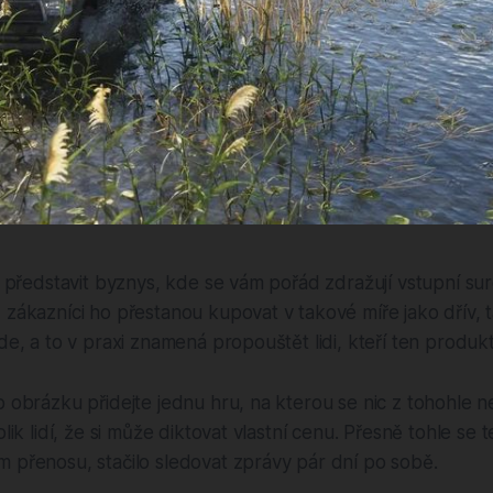
li představit byznys, kde se vám pořád zdražují vstupní sur
 zákazníci ho přestanou kupovat v takové míře jako dřív, 
nde, a to v praxi znamená propouštět lidi, kteří ten produkt
o obrázku přidejte jednu hru, na kterou se nic z tohohle n
olik lidí, že si může diktovat vlastní cenu. Přesně tohle se 
 přenosu, stačilo sledovat zprávy pár dní po sobě.