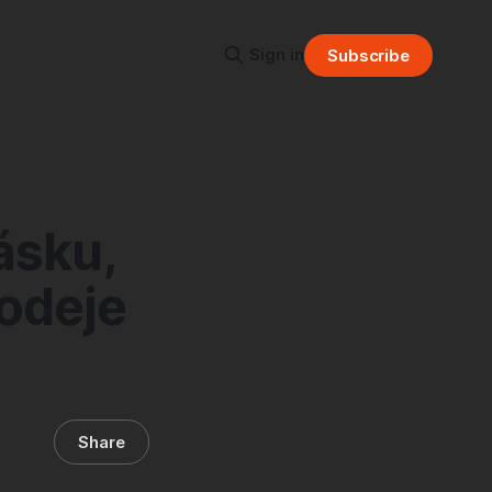
Sign in
Subscribe
ásku,
rodeje
Share