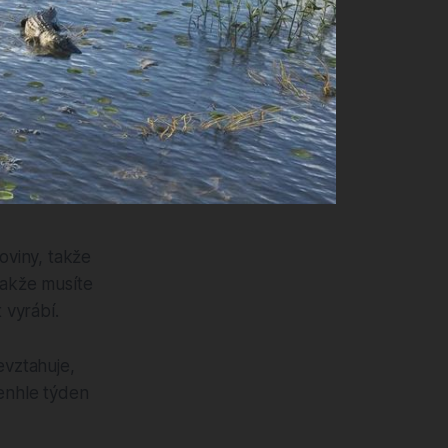
oviny, takže
takže musíte
 vyrábí.
evztahuje,
tenhle týden