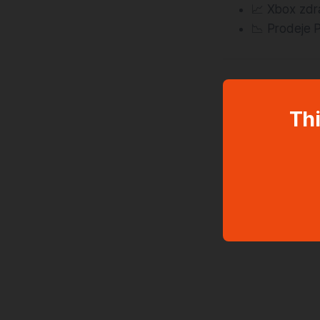
📈 Xbox zdr
📉 Prodeje 
Thi