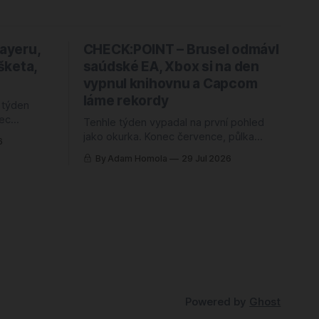
layeru,
CHECK:POINT – Brusel odmávl
šketa,
saúdské EA, Xbox si na den
vypnul knihovnu a Capcom
láme rekordy
 týden
nec
Tenhle týden vypadal na první pohled
 sezóna,
jako okurka. Konec července, půlka
6
e jsem
branže na dovolené, žádné velké
By Adam Homola
29 Jul 2026
dvakrát.
oznámení, žádný trailer, ze kterého by
 hře po
člověk spadl ze židle. Sedl jsem si k
e něj
poznámkám s tím, že budu škrábat na
 ještě v
dně, a nakonec jsem měl blok plný.
Jenže něčeho úplně jiného, než jsem
Powered by
Ghost