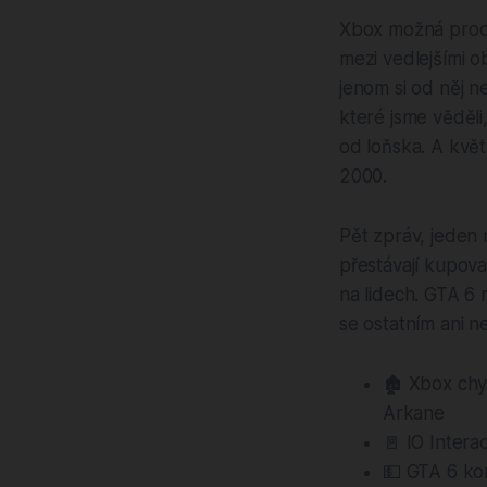
Xbox možná prochá
mezi vedlejšími ob
jenom si od něj n
které jsme věděli,
od loňska. A kvě
2000.
Pět zpráv, jeden 
přestávají kupova
na lidech. GTA 6 
se ostatním ani ne
🏚️ Xbox chy
Arkane
🚪 IO Intera
💵 GTA 6 kon