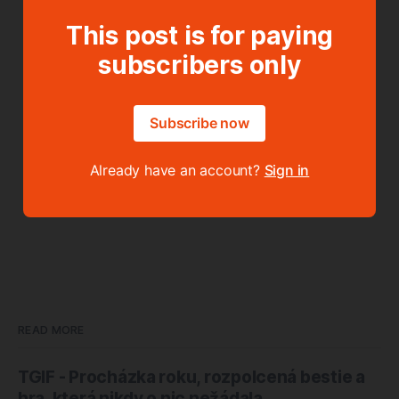
This post is for paying
subscribers only
Subscribe now
Already have an account?
Sign in
READ MORE
TGIF - Procházka roku, rozpolcená bestie a
hra, která nikdy o nic nežádala