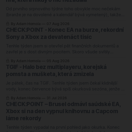
Od prvního srpnového týdne toho obvykle moc nečekám
(branže je na dovolené a kalendář bývá vymetený), takže
mě ten letošní zaskočil o to víc. Nejlépe hodnocenou hrou
By Adam Homola
07 Aug 2026
roku 2026 je totiž od úterý kooperativní chození po kopcích.
CHECK:POINT - Konec EA na burze, rekordní
Žádný blockbuster, žádná značka za miliardu, jen parta lidí,
Sony a Xbox za devatenáct tisíc
co si povídá a
Tenhle týden jsem si otevřel pět finančních dokumentů a
zavřel je s dost divným pocitem. Skoro všude svítily
rekordy. Rekordní odkup, zisk nahoru o čtyřicet procent,
By Adam Homola
05 Aug 2026
rozvaha jako ze škatulky. Kdybyste soudili jen podle těch
TGIF - Halo bez multiplayeru, korejská
tabulek, řekli byste si, že herní branži se daří náramně.
pomsta a mušketa, která zmizela
Jenže ani jedno z těch
Je pátek, čas na TGIF. Tenhle týden jsem čekal klidnější
vody, konec července bývá spíš okurková sezóna, jenže se
semlelo tolik věcí, že jsem musel poznámky přerovnávat
By Adam Homola
31 Jul 2026
dvakrát. Prim hraje návrat k první Halo hře po pětadvaceti
CHECK:POINT – Brusel odmávl saúdské EA,
letech, hned vedle něj korejská novinka, o které jsem ještě
Xbox si na den vypnul knihovnu a Capcom
v pondělí neměl
láme rekordy
Tenhle týden vypadal na první pohled jako okurka. Konec