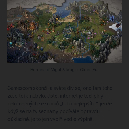
Heroes of Might & Magic: Olden Era
Gamescom skončil a světe div se, ono tam toho
zase tolik nebylo. Jistě, internet je teď plný
nekonečných seznamů „toho nejlepšího“, jenže
když se na ty seznamy podíváte opravdu
důkladně, je to jen výplň vedle výplně.