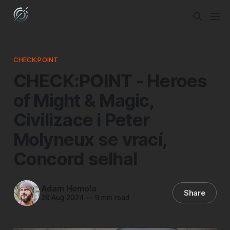
CHECK:POINT
CHECK:POINT - Heroes
of Might & Magic,
Civilizace i Peter
Molyneux se vrací,
Concord selhal
Adam Homola
Share
28 Aug 2024
—
9 min read