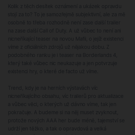
Kolik z těch desítek oznámení a ukázek opravdu
stojí za to? To je samozřejmě subjektivní, ale za mě
osobně to třeba rozhodně není zase další trailer
na zase další Call of Duty. A už vůbec to není ani
nicneříkající teaser na novou Mafii, o jejíž existenci
víme z oficiálních zdrojů už nějakou dobu. Z
podobného ranku je i teaser na Borderlands 4,
který také vůbec nic neukazuje a jen potvrzuje
existenci hry, o které de facto už víme.
Trend, kdy je na herních výstavách víc
nicneříkajícího obsahu, víc trailerů pro aktualizace
a vůbec věci, o kterých už dávno víme, tak jen
pokračuje. A budeme si na něj muset zvyknout,
protože nových AAA her bude méně, tajemství se
udrží jen těžko, a tak o opravdová a velká