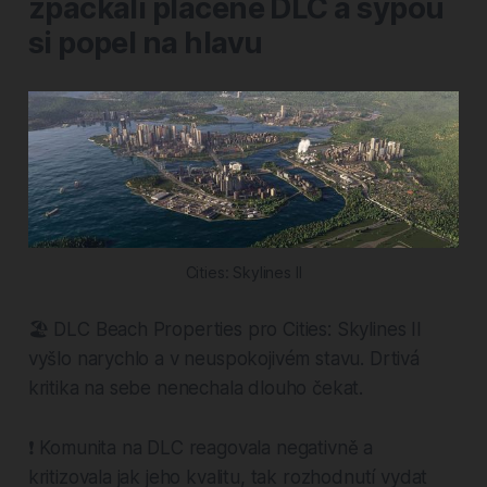
zpackali placené DLC a sypou
si popel na hlavu
Cities: Skylines II
🏖️ DLC Beach Properties pro Cities: Skylines II
vyšlo narychlo a v neuspokojivém stavu. Drtivá
kritika na sebe nenechala dlouho čekat.
❗ Komunita na DLC reagovala negativně a
kritizovala jak jeho kvalitu, tak rozhodnutí vydat