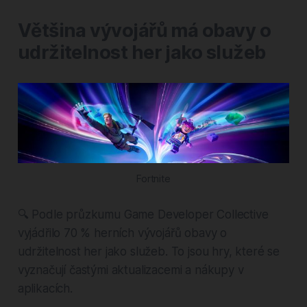
Většina vývojářů má obavy o
udržitelnost her jako služeb
Fortnite
🔍 Podle průzkumu Game Developer Collective
vyjádřilo 70 % herních vývojářů obavy o
udržitelnost her jako služeb. To jsou hry, které se
vyznačují častými aktualizacemi a nákupy v
aplikacích.