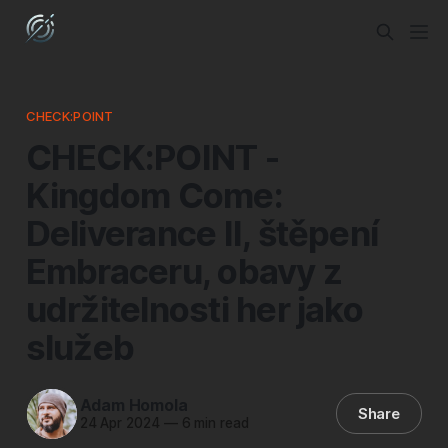
CHECK:POINT
CHECK:POINT -
Kingdom Come:
Deliverance II, štěpení
Embraceru, obavy z
udržitelnosti her jako
služeb
Adam Homola
Share
24 Apr 2024
—
6 min read