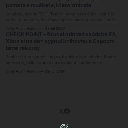
tabulek, řekli byste si, že herní branži se daří náramně.
pomsta a mušketa, která zmizela
Jenže ani jedno z těch
Je pátek, čas na TGIF. Tenhle týden jsem čekal klidnější
vody, konec července bývá spíš okurková sezóna, jenže se
semlelo tolik věcí, že jsem musel poznámky přerovnávat
By Adam Homola
31 Jul 2026
dvakrát. Prim hraje návrat k první Halo hře po pětadvaceti
CHECK:POINT – Brusel odmávl saúdské EA,
letech, hned vedle něj korejská novinka, o které jsem ještě
Xbox si na den vypnul knihovnu a Capcom
v pondělí neměl
láme rekordy
Tenhle týden vypadal na první pohled jako okurka. Konec
července, půlka branže na dovolené, žádné velké
oznámení, žádný trailer, ze kterého by člověk spadl ze
By Adam Homola
29 Jul 2026
židle. Sedl jsem si k poznámkám s tím, že budu škrábat na
dně, a nakonec jsem měl blok plný. Jenže něčeho úplně
jiného, než jsem