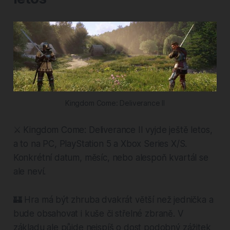
Kingdom Come: Deliverance II
⚔️ Kingdom Come: Deliverance II vyjde ještě letos,
a to na PC, PlayStation 5 a Xbox Series X/S.
Konkrétní datum, měsíc, nebo alespoň kvartál se
ale neví.
🏰 Hra má být zhruba dvakrát větší než jednička a
bude obsahovat i kuše či střelné zbraně. V
základu ale půjde nejspíš o dost podobný zážitek