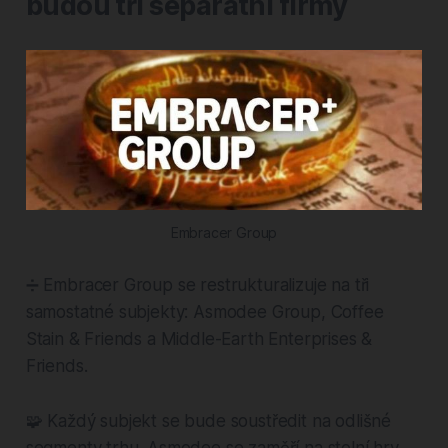
budou tři separátní firmy
Embracer Group
➗ Embracer Group se restrukturalizuje na tři
samostatné subjekty: Asmodee Group, Coffee
Stain & Friends a Middle-Earth Enterprises &
Friends.
🧩 Každý subjekt se bude soustředit na odlišné
segmenty trhu. Asmodee se zaměří na stolní hry,