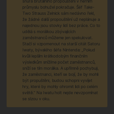
šňůra brutálního propouštění v herním
průmyslu bohužel pokračuje. Šéf Take-
Two Strauss Zelnick sám nedávno řekl,
že žádné další propouštění už neplánuje a
najednou jsou stovky lidí bez práce. Co to
udělá s morálkou zbývajících
zaměstnanců můžeme jen spekulovat.
Stačí si vzpomenout na starší citát Satoru
Iwaty, bývalého šéfa Nintenda: „Pokud
kvůli lepším krátkodobým finančním
výsledkům snížíme počet zaměstnanců,
sníží se tím morálka. A upřímně pochybuji,
že zaměstnanci, kteří se bojí, že by mohli
být propuštěni, budou schopni vyvíjet
hry, které by mohly ohromit lidi po celém
světě.“ Na Iwatu holt nejde nevzpomínat
se slzou v oku.