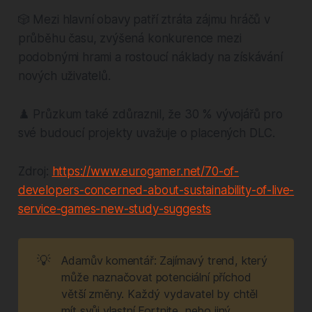
🎲 Mezi hlavní obavy patří ztráta zájmu hráčů v
průběhu času, zvýšená konkurence mezi
podobnými hrami a rostoucí náklady na získávání
nových uživatelů.
♟️ Průzkum také zdůraznil, že 30 % vývojářů pro
své budoucí projekty uvažuje o placených DLC.
Zdroj:
https://www.eurogamer.net/70-of-
developers-concerned-about-sustainability-of-live-
service-games-new-study-suggests
💡
Adamův komentář: Zajímavý trend, který
může naznačovat potenciální příchod
větší změny. Každý vydavatel by chtěl
mít svůj vlastní Fortnite, nebo jiný