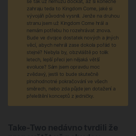
se tak už nemůžu dočkat, až si konečně
zahraju teda to Kingdom Come, jaké si
vývojáři původně vysnili. Jenže na druhou
stranu jsem už Kingdom Come hrál a
nemám potřebu ho rozehrávat znova.
Bude ve dvojce dostatek nových a jiných
věcí, abych nehrál zase dokola pořád to
stejné? Nebyla by, obzvláště po tolik
letech, lepší přeci jen nějaká větší
evoluce? Sám jsem opravdu moc
zvědavý, jestli to bude skutečně
plnohodnotné pokračování ve všech
směrech, nebo zda půjde jen dotažení a
přeleštění konceptů z jedničky.
Take-Two nedávno tvrdili že