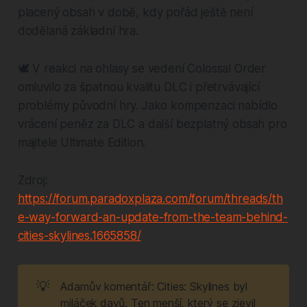
placený obsah v době, kdy pořád ještě není
dodělaná základní hra.
🕊️ V reakci na ohlasy se vedení Colossal Order
omluvilo za špatnou kvalitu DLC i přetrvávající
problémy původní hry. Jako kompenzaci nabídlo
vrácení peněz za DLC a další bezplatný obsah pro
majitele Ultimate Edition.
Zdroj:
https://forum.paradoxplaza.com/forum/threads/th
e-way-forward-an-update-from-the-team-behind-
cities-skylines.1665858/
💡
Adamův komentář: Cities: Skylines byl
miláček davů. Ten menší, který se zjevil