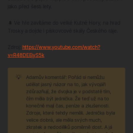
jako před šesti lety.
🌲 Ve hře zavítáme do velké Kutné Hory, na hrad
Trosky a dojde i pískovcové skály Českého ráje.
Zdroj:
https://www.youtube.com/watch?
v=R48DEEjyS5k
💡
Adamův komentář: Pořád si nemůžu
udělat jasný názor na to, jak vývojáři
zdůrazňují, že dvojka je v podstatě tím,
čím měla být jednička. Že teď už na to
konečně mají čas, peníze a zkušenosti.
Zdroje, které tehdy neměli. Jednička byla
velice dobrá, ale měla svých much,
zkratek a nedodělků poměrně dost. A já