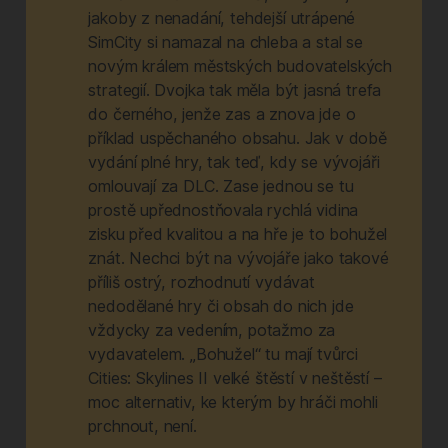
jakoby z nenadání, tehdejší utrápené
SimCity si namazal na chleba a stal se
novým králem městských budovatelských
strategií. Dvojka tak měla být jasná trefa
do černého, jenže zas a znova jde o
příklad uspěchaného obsahu. Jak v době
vydání plné hry, tak teď, kdy se vývojáři
omlouvají za DLC. Zase jednou se tu
prostě upřednostňovala rychlá vidina
zisku před kvalitou a na hře je to bohužel
znát. Nechci být na vývojáře jako takové
příliš ostrý, rozhodnutí vydávat
nedodělané hry či obsah do nich jde
vždycky za vedením, potažmo za
vydavatelem. „Bohužel“ tu mají tvůrci
Cities: Skylines II velké štěstí v neštěstí –
moc alternativ, ke kterým by hráči mohli
prchnout, není.