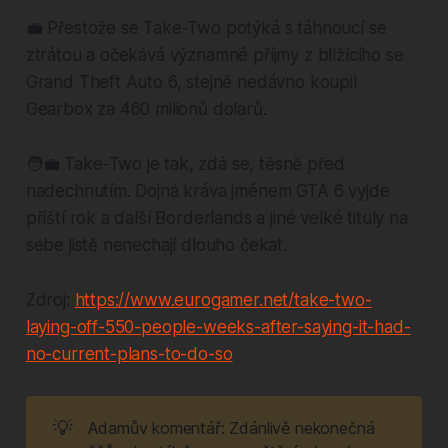
💼 Přestože se Take-Two potýká s táhnoucí se
ztrátou a očekává významné příjmy z blížícího se
Grand Theft Auto 6, stejně nedávno koupil
Gearbox za 460 milionů dolarů.
🧑‍💼 Take-Two je tak, zdá se, těsně před
nadechnutím. Dojná kráva jménem GTA 6 vyjde
příští rok a další Borderlands a jiné velké tituly na
sebe jistě nenechají dlouho čekat.
Zdroj:
https://www.eurogamer.net/take-two-
laying-off-550-people-weeks-after-saying-it-had-
no-current-plans-to-do-so
💡
Adamův komentář: Zdánlivě nekonečná