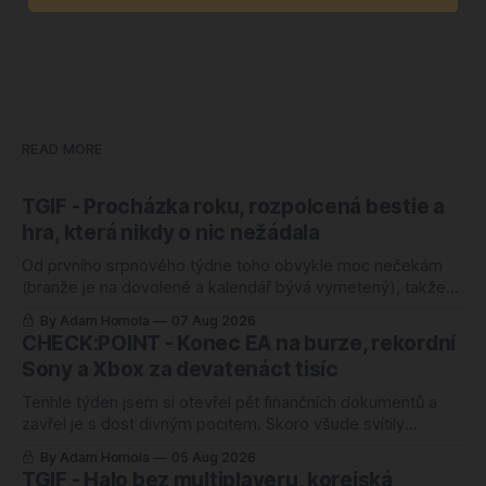
READ MORE
TGIF - Procházka roku, rozpolcená bestie a
hra, která nikdy o nic nežádala
Od prvního srpnového týdne toho obvykle moc nečekám
(branže je na dovolené a kalendář bývá vymetený), takže
mě ten letošní zaskočil o to víc. Nejlépe hodnocenou hrou
By Adam Homola
07 Aug 2026
roku 2026 je totiž od úterý kooperativní chození po kopcích.
CHECK:POINT - Konec EA na burze, rekordní
Žádný blockbuster, žádná značka za miliardu, jen parta lidí,
Sony a Xbox za devatenáct tisíc
co si povídá a
Tenhle týden jsem si otevřel pět finančních dokumentů a
zavřel je s dost divným pocitem. Skoro všude svítily
rekordy. Rekordní odkup, zisk nahoru o čtyřicet procent,
By Adam Homola
05 Aug 2026
rozvaha jako ze škatulky. Kdybyste soudili jen podle těch
TGIF - Halo bez multiplayeru, korejská