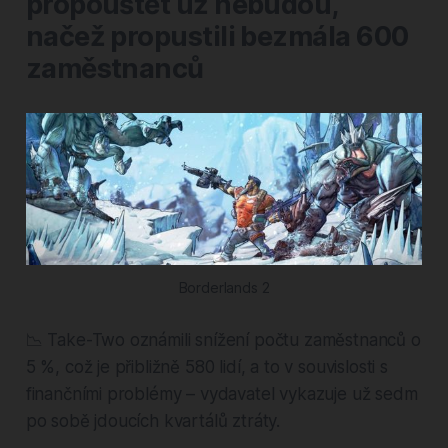
propouštět už nebudou,
načež propustili bezmála 600
zaměstnanců
Borderlands 2
📉 Take-Two oznámili snížení počtu zaměstnanců o
5 %, což je přibližně 580 lidí, a to v souvislosti s
finančními problémy – vydavatel vykazuje už sedm
po sobě jdoucích kvartálů ztráty.