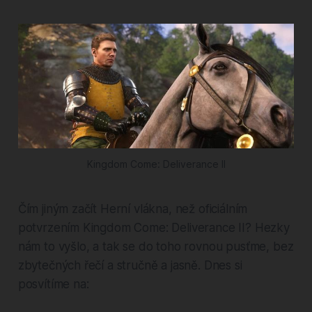
Kingdom Come: Deliverance II
Čím jiným začít Herní vlákna, než oficiálním
potvrzením Kingdom Come: Deliverance II? Hezky
nám to vyšlo, a tak se do toho rovnou pusťme, bez
zbytečných řečí a stručně a jasně. Dnes si
posvítíme na: