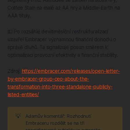
Coffee Stain na malé až AA hry a Middle-Earth na
AAA tituly.
💵 Po rozsáhlé devítiměsíční restrukturalizaci
uzavřel Embracer významnou finanční dohodu o
správě dluhů. Ta signalizuje posun směrem k
optimalizaci provozní efektivity a finanční stability.
Zdroj:
https://embracer.com/releases/open-letter-
by-embracer-group-ceo-about-the-
transformation-into-three-standalone-publicly-
listed-entities/
💡
Adamův komentář: Rozhodnutí
Embraceru rozdělit se na tři