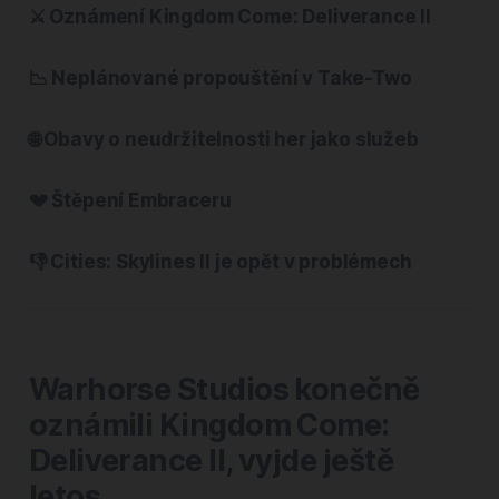
⚔️ Oznámení Kingdom Come: Deliverance II
📉 Neplánované propouštění v Take-Two
🌐 Obavy o neudržitelnosti her jako služeb
💔 Štěpení Embraceru
👎 Cities: Skylines II je opět v problémech
Warhorse Studios konečně
oznámili Kingdom Come:
Deliverance II, vyjde ještě
letos