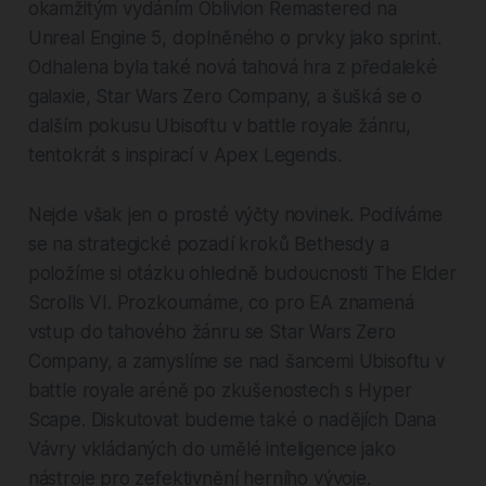
okamžitým vydáním Oblivion Remastered na
Unreal Engine 5, doplněného o prvky jako sprint.
Odhalena byla také nová tahová hra z předaleké
galaxie, Star Wars Zero Company, a šušká se o
dalším pokusu Ubisoftu v battle royale žánru,
tentokrát s inspirací v Apex Legends.
Nejde však jen o prosté výčty novinek. Podíváme
se na strategické pozadí kroků Bethesdy a
položíme si otázku ohledně budoucnosti The Elder
Scrolls VI. Prozkoumáme, co pro EA znamená
vstup do tahového žánru se Star Wars Zero
Company, a zamyslíme se nad šancemi Ubisoftu v
battle royale aréně po zkušenostech s Hyper
Scape. Diskutovat budeme také o nadějích Dana
Vávry vkládaných do umělé inteligence jako
nástroje pro zefektivnění herního vývoje.