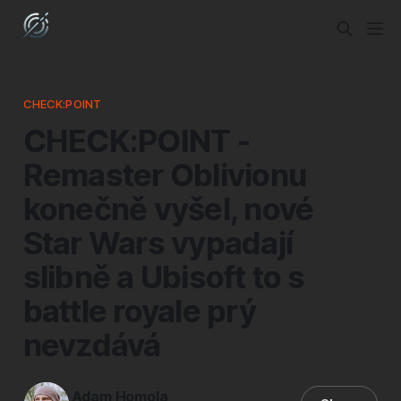
CHECK:POINT
CHECK:POINT -
Remaster Oblivionu
konečně vyšel, nové
Star Wars vypadají
slibně a Ubisoft to s
battle royale prý
nevzdává
Adam Homola