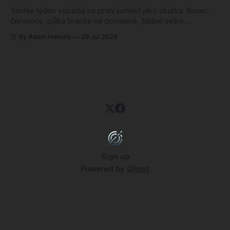
Tenhle týden vypadal na první pohled jako okurka. Konec
července, půlka branže na dovolené, žádné velké
oznámení, žádný trailer, ze kterého by člověk spadl ze
By Adam Homola
29 Jul 2026
židle. Sedl jsem si k poznámkám s tím, že budu škrábat na
dně, a nakonec jsem měl blok plný. Jenže něčeho úplně
jiného, než jsem
Sign up
Powered by
Ghost