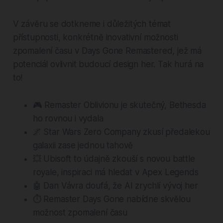
V závěru se dotkneme i důležitých témat
přístupnosti, konkrétně inovativní možnosti
zpomalení času v Days Gone Remastered, jež má
potenciál ovlivnit budoucí design her. Tak hurá na
to!
🎮 Remaster Oblivionu je skutečný, Bethesda
ho rovnou i vydala
🌌 Star Wars Zero Company zkusí předalekou
galaxii zase jednou tahově
💥 Ubisoft to údajně zkouší s novou battle
royale, inspiraci má hledat v Apex Legends
🤖 Dan Vávra doufá, že AI zrychlí vývoj her
⏱️ Remaster Days Gone nabídne skvělou
možnost zpomalení času