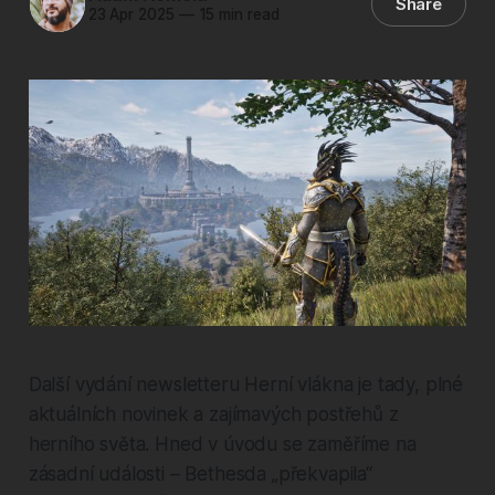
Share
23 Apr 2025
—
15 min read
Další vydání newsletteru Herní vlákna je tady, plné
aktuálních novinek a zajímavých postřehů z
herního světa. Hned v úvodu se zaměříme na
zásadní události – Bethesda „překvapila“