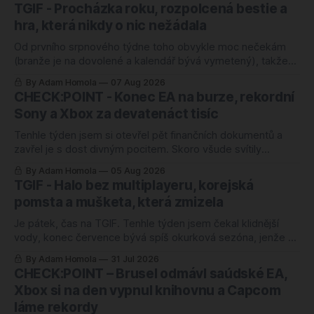
TGIF - Procházka roku, rozpolcená bestie a
hra, která nikdy o nic nežádala
Od prvního srpnového týdne toho obvykle moc nečekám
(branže je na dovolené a kalendář bývá vymetený), takže
mě ten letošní zaskočil o to víc. Nejlépe hodnocenou hrou
By Adam Homola
07 Aug 2026
roku 2026 je totiž od úterý kooperativní chození po kopcích.
CHECK:POINT - Konec EA na burze, rekordní
Žádný blockbuster, žádná značka za miliardu, jen parta lidí,
Sony a Xbox za devatenáct tisíc
co si povídá a
Tenhle týden jsem si otevřel pět finančních dokumentů a
zavřel je s dost divným pocitem. Skoro všude svítily
rekordy. Rekordní odkup, zisk nahoru o čtyřicet procent,
By Adam Homola
05 Aug 2026
rozvaha jako ze škatulky. Kdybyste soudili jen podle těch
TGIF - Halo bez multiplayeru, korejská
tabulek, řekli byste si, že herní branži se daří náramně.
pomsta a mušketa, která zmizela
Jenže ani jedno z těch
Je pátek, čas na TGIF. Tenhle týden jsem čekal klidnější
vody, konec července bývá spíš okurková sezóna, jenže se
semlelo tolik věcí, že jsem musel poznámky přerovnávat
By Adam Homola
31 Jul 2026
dvakrát. Prim hraje návrat k první Halo hře po pětadvaceti
CHECK:POINT – Brusel odmávl saúdské EA,
letech, hned vedle něj korejská novinka, o které jsem ještě
Xbox si na den vypnul knihovnu a Capcom
v pondělí neměl
láme rekordy