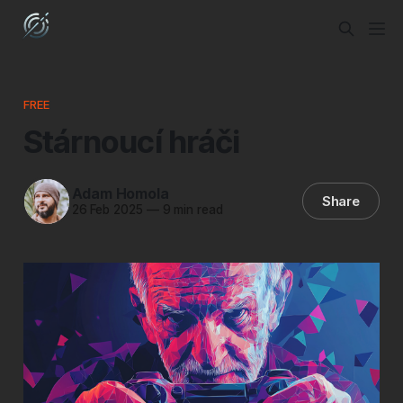
FREE
Stárnoucí hráči
Adam Homola
Share
26 Feb 2025
—
9 min read