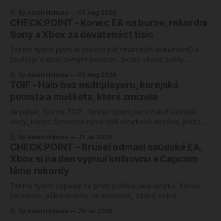
mě ten letošní zaskočil o to víc. Nejlépe hodnocenou hrou
By Adam Homola
07 Aug 2026
roku 2026 je totiž od úterý kooperativní chození po kopcích.
CHECK:POINT - Konec EA na burze, rekordní
Žádný blockbuster, žádná značka za miliardu, jen parta lidí,
Sony a Xbox za devatenáct tisíc
co si povídá a
Tenhle týden jsem si otevřel pět finančních dokumentů a
zavřel je s dost divným pocitem. Skoro všude svítily
rekordy. Rekordní odkup, zisk nahoru o čtyřicet procent,
By Adam Homola
05 Aug 2026
rozvaha jako ze škatulky. Kdybyste soudili jen podle těch
TGIF - Halo bez multiplayeru, korejská
tabulek, řekli byste si, že herní branži se daří náramně.
pomsta a mušketa, která zmizela
Jenže ani jedno z těch
Je pátek, čas na TGIF. Tenhle týden jsem čekal klidnější
vody, konec července bývá spíš okurková sezóna, jenže se
semlelo tolik věcí, že jsem musel poznámky přerovnávat
By Adam Homola
31 Jul 2026
dvakrát. Prim hraje návrat k první Halo hře po pětadvaceti
CHECK:POINT – Brusel odmávl saúdské EA,
letech, hned vedle něj korejská novinka, o které jsem ještě
Xbox si na den vypnul knihovnu a Capcom
v pondělí neměl
láme rekordy
Tenhle týden vypadal na první pohled jako okurka. Konec
července, půlka branže na dovolené, žádné velké
oznámení, žádný trailer, ze kterého by člověk spadl ze
By Adam Homola
29 Jul 2026
židle. Sedl jsem si k poznámkám s tím, že budu škrábat na