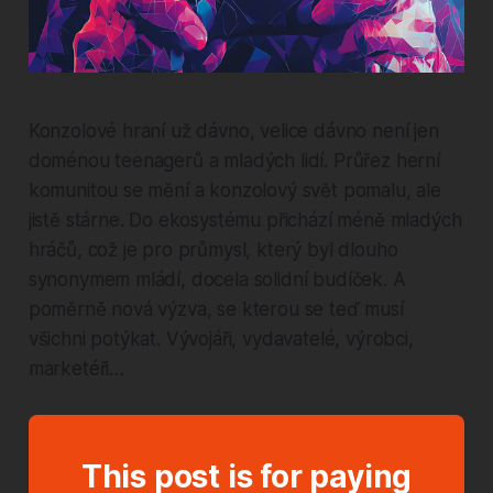
Konzolové hraní už dávno, velice dávno není jen
doménou teenagerů a mladých lidí. Průřez herní
komunitou se mění a konzolový svět pomalu, ale
jistě stárne. Do ekosystému přichází méně mladých
hráčů, což je pro průmysl, který byl dlouho
synonymem mládí, docela solidní budíček. A
poměrně nová výzva, se kterou se teď musí
všichni potýkat. Vývojáři, vydavatelé, výrobci,
marketéři…
This post is for paying