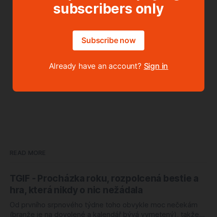
subscribers only
Subscribe now
Already have an account?
Sign in
READ MORE
TGIF - Procházka roku, rozpolcená bestie a
hra, která nikdy o nic nežádala
Od prvního srpnového týdne toho obvykle moc nečekám
(branže je na dovolené a kalendář bývá vymetený), takže