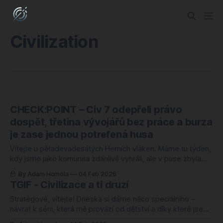
Civilization
CHECK:POINT – Civ 7 odepřeli právo
dospět, třetina vývojářů bez práce a burza
je zase jednou potrefená husa
Vítejte u pětadevadesátých Herních vláken. Máme tu týden,
kdy jsme jako komunita zdánlivě vyhráli, ale v puse zbyla
pachuť popela. Firaxis u Civilization 7 v podstatě kapitulovali
By Adam Homola
04 Feb 2026
a zahodili svou nejodvážnější vizi jen proto, aby uklidnili
TGIF - Civilizace a ti druzí
konzervativní fanoušky. Strach z riskování je silnější než
touha posunout žánr někam dál. Máme,
Stratégové, vítejte! Dneska si dáme něco speciálního –
návrat k sérii, která mě provází od dětství a díky které jsem
propadl 4X strategiím. Ano, řeč je o legendární Civilizaci. A