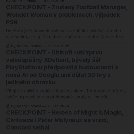
By Adam Homola
14 Feb 2025
dáme si to taky po nějaké době výjimečně zadarmo,
CHECK:POINT - Zrušený Football Manager,
protože poslední bezplatné TGIF bylo už na začátku
Wonder Woman v problémech, výpadek
loňského prosince. Pamatuju si
PSN
Dnešní výběr novinek bohužel zvedá tlak. Možná i trochu
vzrušením, ale spíš frustrací. Začneme zostra. Warner Bros.
Games, studio, které má na svědomí jak herní pecky, tak i
By Adam Homola
12 Feb 2025
pořádné průšvihy, se zase jednou topí v problémech.
CHECK:POINT - Ubisoft ruší zprvu
Wonder Woman, hrdinka, která by měla zachraňovat svět (a
veleúspěšný XDefiant, bývalý šéf
možná i reputaci studia), je
PlayStationu předpovídá budoucnost a
nová AI od Googlu umí dělat 3D hry z
jediného obrázku
Vítejte u dalšího vydání Herních vláken! Tentokrát je středa,
takže si posvítíme na překvapivé zvraty v Ubisoftu,
odvážné predikce o budoucnosti a minulosti konzolí od
By Adam Homola
11 Dec 2024
bývalého šéfa PlayStationu, nebo třeba na novou revoluční
CHECK:POINT - Heroes of Might & Magic,
technologii Googlu. A na další témata… Že je středa zmiňuji
Civilizace i Peter Molyneux se vrací,
proto, že, pokud jste to náhodou nezaznamenali,
Concord selhal