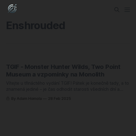
Enshrouded
TGIF - Monster Hunter Wilds, Two Point
Museum a vzpomínky na Monolith
Vítejte u třináctého vydání TGIF! Pátek je konečně tady, a to
znamená jediné – je čas odhodit starosti všedních dní a
vrhnout se na hry. A co by mohlo být lepším startem
By Adam Homola
28 Feb 2025
víkendu než pravidelná dávka recenzí, tipů a nostalgického
vzpomínání? Připravil jsem si pro vás hutný koktejl, který
uspokojí jak