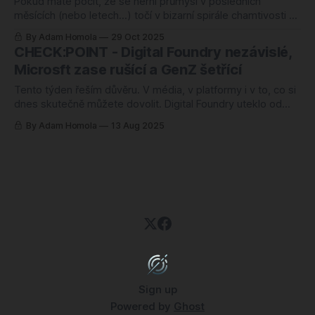
Pokud máte pocit, že se herní průmysl v posledních
měsících (nebo letech…) točí v bizarní spirále chamtivosti a
sebedestrukce, tento týden vám dává opět za pravdu. Na
By Adam Homola
29 Oct 2025
jedné straně Xbox hrdě hlásí splnění interních finančních cílů,
CHECK:POINT - Digital Foundry nezávislé,
což znamená tučné bonusy pro Satyu Nadellu a vedení. Na
Microsft zase rušící a GenZ šetřící
straně druhé si všichni
Tento týden řeším důvěru. V média, v platformy i v to, co si
dnes skutečně můžete dovolit. Digital Foundry uteklo od
IGN a míří na plnou nezávislost s podporou komunity. Malý
By Adam Homola
13 Aug 2025
otřes podloží herní žurnalistiky a jasný signál: metodicky
poctivý obsah se v korporátu špatně škáluje, ale dýchá,
když odpovídá
Sign up
Powered by
Ghost