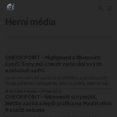
Herní média
CHECK:POINT – Highguard a Bluepoint
končí, Sony má omezit vydávání svých
exkluzivit na PC
Devětadevadesáté vydání CHECK:POINTu a já mám pocit,
že čtu pořád ten samý příběh. Mění se jména, mění se loga
na tiskových zprávách, ale podstata zůstává stejná: někdo
By Adam Homola
04 Mar 2026
nahoře se podívá do tabulky, přepočítá čísla a rozhodne, že
CHECK:POINT – Microsoft si vymýšlí,
lidé, kteří skutečně tvoří hodnotu, jsou postradatelní. Sony
Netflix zavírá a lepší grafika na PlayStation
zavírá Bluepoint, protože ho
6 stačit nebude