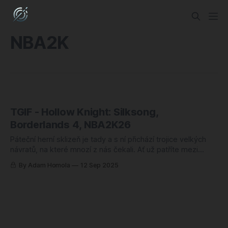
NBA2K
TGIF - Hollow Knight: Silksong,
Borderlands 4, NBA2K26
Páteční herní sklizeň je tady a s ní přichází trojice velkých
návratů, na které mnozí z nás čekali. Ať už patříte mezi
fanoušky téměř mýtických nezávislých titulů, bezhlavé
By Adam Homola
12 Sep 2025
kooperační akce, nebo precizní sportovní simulace, tento
víkend si rozhodně vyberete. Aktuálně totiž vyšly a vychází
očekávaný Hollow Knight: Silksong, nový dílu