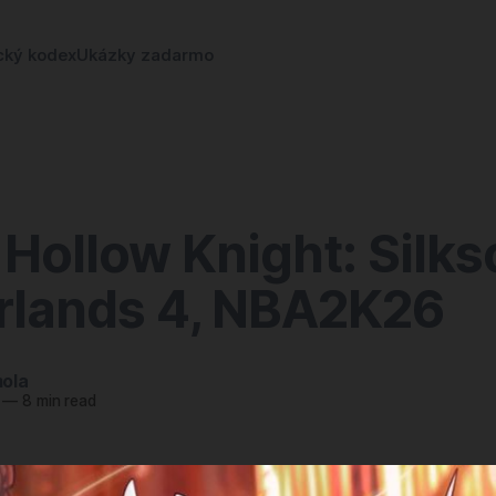
cký kodex
Ukázky zadarmo
 Hollow Knight: Silks
rlands 4, NBA2K26
ola
—
8 min read