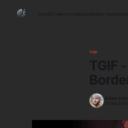
Domů
O Herních vláknech
Adam Homola
Eti
TGIF
TGIF -
Borde
Adam Hom
12 Sep 2025