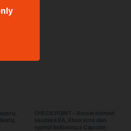
only
layeru,
CHECK:POINT – Brusel odmávl
šketa,
saúdské EA, Xbox si na den
vypnul knihovnu a Capcom