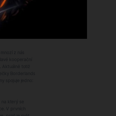
é mnozí z nás
hlavé kooperační
 Aktuálně totiž
ílečky Borderlands
ny spojuje jedno:
 na který se
ce. V prvních
, proč je svět