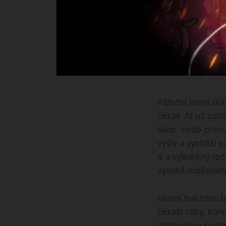
Páteční herní skli
čekali. Ať už pat
akce, nebo preciz
vyšly a vychází o
4 a vyleštěný roč
vysoká očekávání
Hlavní hvězdou to
čekalo roky, kon
dojmech se podro