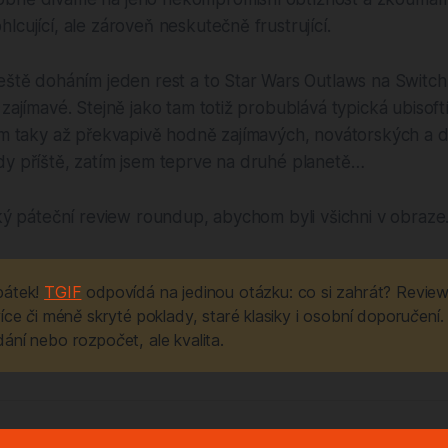
lcující, ale zároveň neskutečně frustrující.
eště doháním jeden rest a to Star Wars Outlaws na Switch 
 zajímavé. Stejně jako tam totiž probublává typická ubisof
tam taky až překvapivě hodně zajímavých, novátorských a
dy příště, zatím jsem teprve na druhé planetě…
cký páteční review roundup, abychom byli všichni v obraze
átek! 
TGIF
 odpovídá na jedinou otázku: co si zahrát? Revie
íce či méně skryté poklady, staré klasiky i osobní doporučení. 
ání nebo rozpočet, ale kvalita.