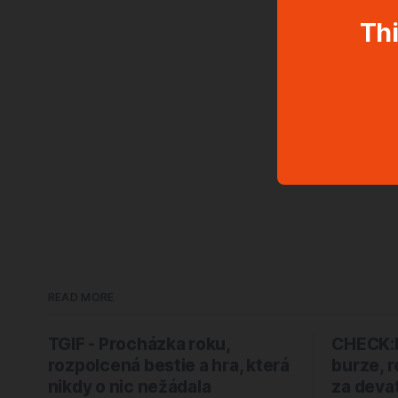
Thi
READ MORE
TGIF - Procházka roku,
CHECK:P
rozpolcená bestie a hra, která
burze, 
nikdy o nic nežádala
za devat