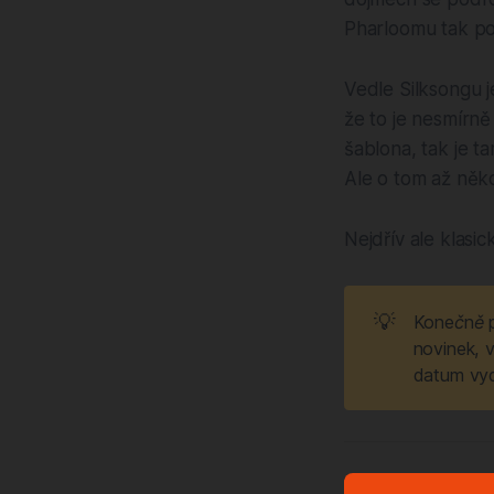
Pharloomu tak poh
Vedle Silksongu j
že to je nesmírně
šablona, tak je 
Ale o tom až něk
Nejdřív ale klasi
💡
Konečně p
novinek, v
datum vyd