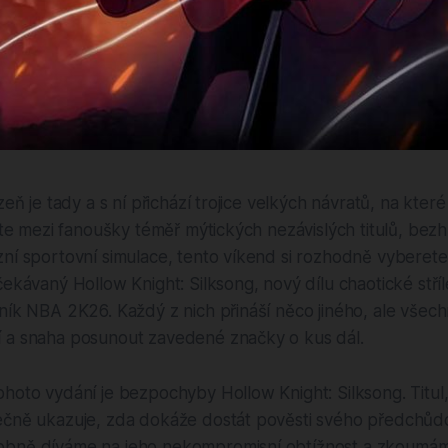
zeň je tady a s ní přichází trojice velkých návratů, na kter
říte mezi fanoušky téměř mýtických nezávislých titulů, bez
ní sportovní simulace, tento víkend si rozhodně vyberete.
čekávaný Hollow Knight: Silksong, nový dílu chaotické stř
ník NBA 2K26. Každý z nich přináší něco jiného, ale všech
 a snaha posunout zavedené značky o kus dál.
hoto vydání je bezpochyby Hollow Knight: Silksong. Titul,
ečně ukazuje, zda dokáže dostát pověsti svého předchůd
bně díváme na jeho nekompromisní obtížnost a zkoumáme