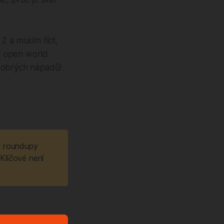
2 a musím říct,
tí open world
 dobrých nápadů!
.
w roundupy 
Klíčové není 