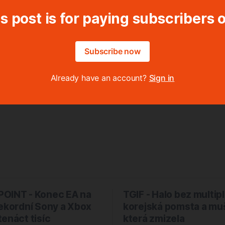
s post is for paying subscribers 
Subscribe now
Already have an account?
Sign in
OINT - Konec EA na
TGIF - Halo bez multip
rekordní Sony a Xbox
korejská pomsta a mu
enáct tisíc
která zmizela