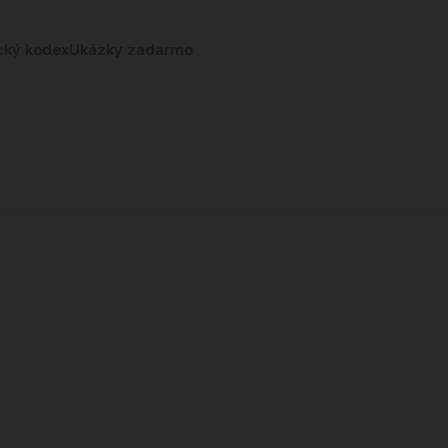
cký kodex
Ukázky zadarmo