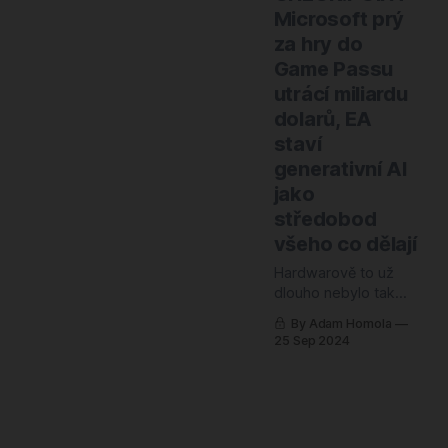
bezradnost
herní průmysl. A
Microsoft prý
protože jsou stále
za hry do
svátky a v herním
světě panuje relativní
Game Passu
mrtvo, můžeme si
utrácí miliardu
dovolit trochu
dolarů, EA
odbočit od našeho
staví
běžného formátu.
Zatímco první
generativní AI
polovina roku nám
jako
přinesla řadu
středobod
překvapivých zvratů
všeho co dělají
a změn,
Hardwarově to už
dlouho nebylo tak
zajímavé.
By Adam Homola
Mezigenerační
25 Sep 2024
obměna v podobě
PlayStation 5 Pro je
už skoro tady, příští
rok dorazí konečně
ten nástupce