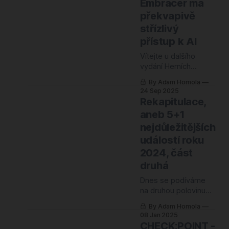
Embracer má
toho, že jste
překvapivě
střízlivý
přístup k AI
Vítejte u dalšího
vydání Herních
vláken, které se
By Adam Homola
tentokrát nese ve
24 Sep 2025
znamení střetu
Rekapitulace,
starých a nových
aneb 5+1
světů. Na jedné
nejdůležitějších
straně sledujeme
veterána z Blizzardu,
událostí roku
který po devíti letech
2024, část
piplání odhaluje svůj
druhá
vysněný projekt
Arkheron – hru
Dnes se podíváme
zrozenou z filozofie
na druhou polovinu
„je to hotové, až je to
roku 2024 a události,
By Adam Homola
hotové“. Na straně
které v těchto šesti
08 Jan 2025
druhé vidíme
měsících formovaly
CHECK:POINT -