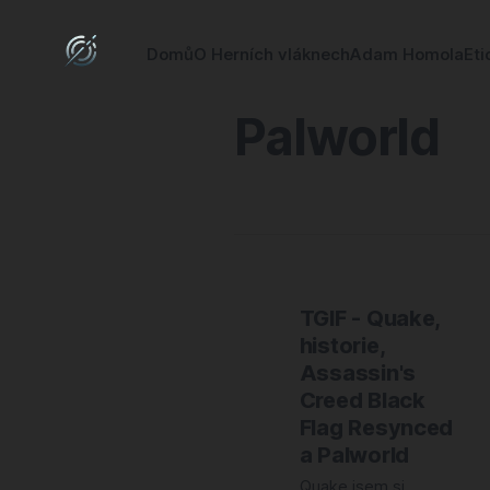
Domů
O Herních vláknech
Adam Homola
Eti
Palworld
TGIF - Quake,
historie,
Assassin's
Creed Black
Flag Resynced
a Palworld
Quake jsem si