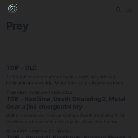
Prey
TGIF – DLC
Tento pátek se nebudeme honit za dalšími padesáti
hodinami open worldu. Místo toho se podíváme na něco
menšího, komornějšího – na DLC a datadisky, kvůli kterým
By Adam Homola
14 Nov 2025
má smysl znovu nainstalovat starou lásku a na pár večerů
TGIF - Kodžima, Death Stranding 2, Metal
se do ní vrátit. Důvod je jednoduchý: s posledním
Gear a jiné emergentní hry
rozšířením Mysteria Ecclesiae pro Kingdom Come:
Hideo Kodžima se vrací na scénu s Death Stranding 2: On
the Beach a herní svět opět zbystřil. Ať už jeho tvorbu
milujete, nebo ji nechápete, nebo to prostě a jednoduše
By Adam Homola
27 Jun 2025
není váš šálek kávy, jedno se mu upřít nedá: každý jeho
TGIF - Atomfall, BioShock, System Shock a