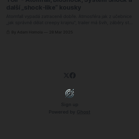
nový titul je událost, která rozvíří debaty a
další „shock-like“ kousky
Atomfall vypadá zatraceně dobře. Atmosféra jak z učebnice
„jak správně dělat creepy krajinu“, trailer má švih, záběry styl
a všechno do sebe na první pohled parádně zapadá. A když
By Adam Homola
28 Mar 2025
k tomu přihodíte blížící se remake System Shock 2,
naplánovaný na 26. června, je to ideální chvíle pro menší
zamyšlení nad
Sign up
Powered by
Ghost