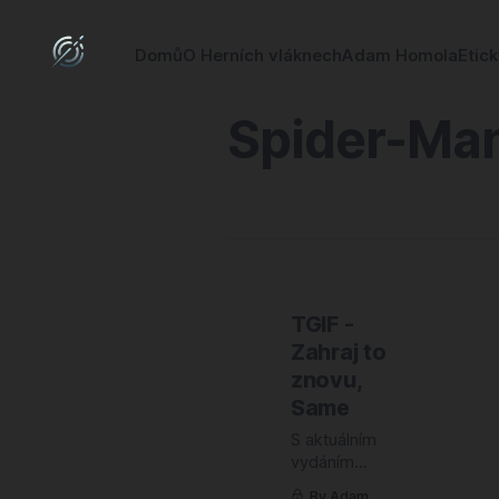
Domů
O Herních vláknech
Adam Homola
Etic
Spider-Ma
TGIF -
Zahraj to
znovu,
Same
S aktuálním
vydáním
skvělého, byť
By Adam