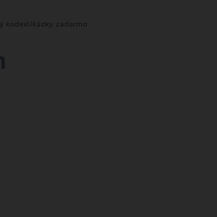
ký kodex
Ukázky zadarmo
n